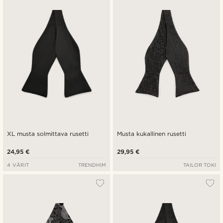
Uusin
Halvin
Kallein
XL musta solmittava rusetti
Musta kukallinen rusetti
24,95 €
29,95 €
4 VÄRIT
TRENDHIM
TAILOR TOKI