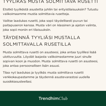
TYYLIKÄS MUSTA SOLMITTAVA RUSETTI
Etsitkö tyylikästä asustetta juhliin tai erityistilaisuuksiin? Tutustu
valikoimaamme mustia solmittavia rusetteja.
Valitse laadukas rusetti, joka sopii täydellisesti puvun tai
paitapuseron kanssa. Musta väri on klassinen ja ajaton valinta,
joka sopii moniin eri tilaisuuksiin.
TÄYDENNÄ TYYLIÄSI MUSTALLA
SOLMITTAVALLA RUSETILLA
Musta solmittava rusetti on asusteesi, joka antaa tyylillesi lisää
ulottuvuutta. Löydät laajasta valikoimastamme juuri sinulle
sopivan koon ja muodon. Musta solmittava rusetti on asusteesi,
joka antaa persoonallisen lisän asuusi.
Tilaa nyt laadukas ja tyylikäs musta solmittava rusetti
verkkokaupastamme ja täydennä asustevarastosi uudella
suosikkiasusteellasi.