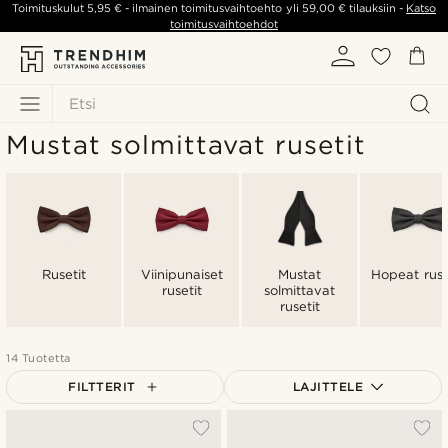
Toimituskulut
5,95 €
- ilmainen toimitusvaihtoehto yli
59,00 €
tilauksiin -
Katso
toimitusvaihtoehdot
Etsi
Mustat solmittavat rusetit
Rusetit
Viinipunaiset
Mustat
Hopeat ruse
rusetit
solmittavat
rusetit
14 Tuotetta
FILTTERIT
LAJITTELE
Suosituin