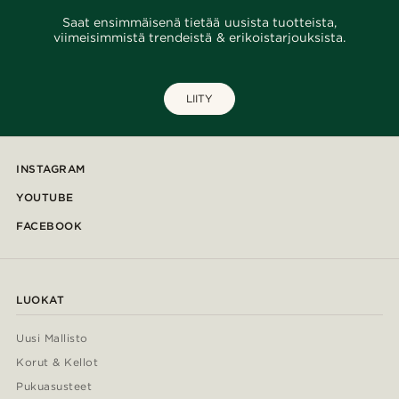
Saat ensimmäisenä tietää uusista tuotteista,
viimeisimmistä trendeistä & erikoistarjouksista.
LIITY
INSTAGRAM
YOUTUBE
FACEBOOK
LUOKAT
Uusi Mallisto
Korut & Kellot
Pukuasusteet