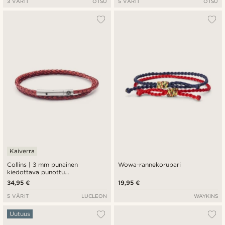
3 VÄRIT
OTSU
5 VÄRIT
OTSU
Kaiverra
Collins | 3 mm punainen
Wowa-rannekorupari
kiedottava punottu
nahkarannekoru
34,95 €
19,95 €
5 VÄRIT
LUCLEON
WAYKINS
Uutuus