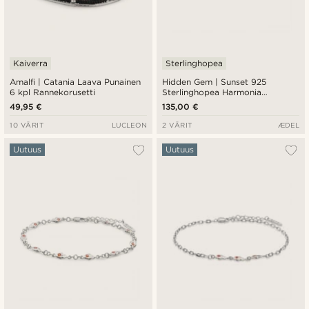
Kaiverra
Sterlinghopea
Amalfi | Catania Laava Punainen
Hidden Gem | Sunset 925
6 kpl Rannekorusetti
Sterlinghopea Harmonia
Rannekoru
49,95 €
135,00 €
10 VÄRIT
LUCLEON
2 VÄRIT
ÆDEL
Uutuus
Uutuus