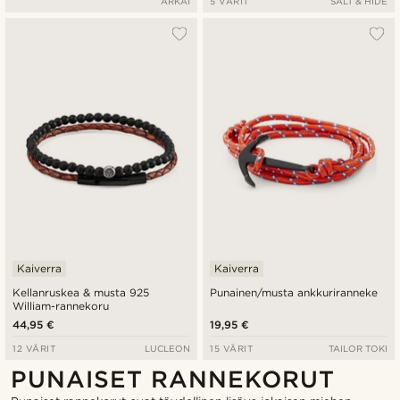
ARKAI
5 VÄRIT
SALT & HIDE
Kaiverra
Kaiverra
Kellanruskea & musta 925
Punainen/musta ankkuriranneke
William-rannekoru
44,95 €
19,95 €
12 VÄRIT
LUCLEON
15 VÄRIT
TAILOR TOKI
PUNAISET RANNEKORUT