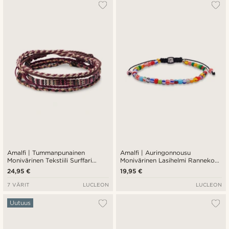
Amalfi | Tummanpunainen
Amalfi | Auringonnousu
Monivärinen Tekstiili Surffari
Monivärinen Lasihelmi Rannekoru
Rannekoru
Säädettävällä Lukolla
24,95 €
19,95 €
7 VÄRIT
LUCLEON
LUCLEON
Uutuus