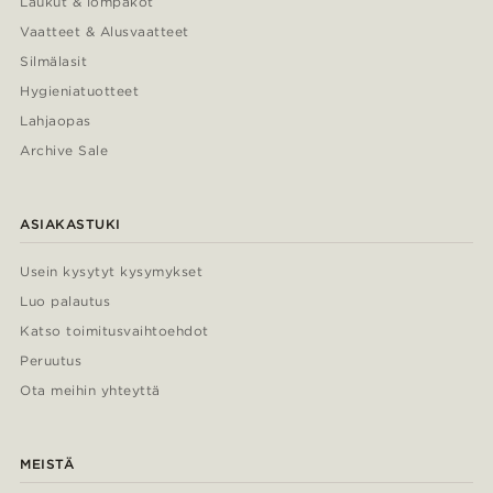
Laukut & lompakot
Vaatteet & Alusvaatteet
Silmälasit
Hygieniatuotteet
Lahjaopas
Archive Sale
ASIAKASTUKI
Usein kysytyt kysymykset
Luo palautus
Katso toimitusvaihtoehdot
Peruutus
Ota meihin yhteyttä
MEISTÄ