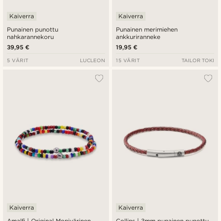
Kaiverra
Kaiverra
Punainen punottu
Punainen merimiehen
nahkarannekoru
ankkuriranneke
39,95 €
19,95 €
5 VÄRIT
LUCLEON
15 VÄRIT
TAILOR TOKI
Kaiverra
Kaiverra
Amalfi | Original Monivärinen
Collins | 3mm punainen punottu