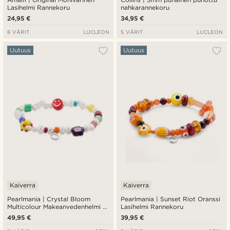
Lasihelmi Rannekoru
nahkarannekoru
24,95 €
34,95 €
6 VÄRIT
LUCLEON
5 VÄRIT
LUCLEON
Uutuus
Uutuus
Kaiverra
Kaiverra
Pearlmania | Crystal Bloom
Pearlmania | Sunset Riot Oranssi
Multicolour Makeanvedenhelmi &
Lasihelmi Rannekoru
Lasihelmi Rannekoru
49,95 €
39,95 €