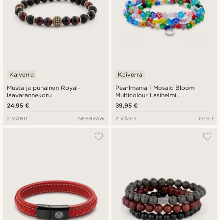
Kaiverra
Kaiverra
Musta ja punainen Royal-
Pearlmania | Mosaic Bloom
laavarannekoru
Multicolour Lasihelmi
Rannekorusetti
24,95 €
39,95 €
2 VÄRIT
NESHRAW
2 VÄRIT
OTSU