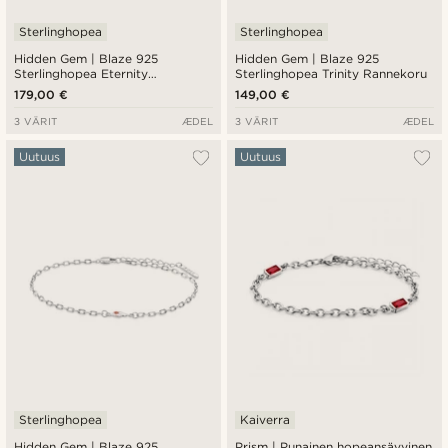
Sterlinghopea
Sterlinghopea
Hidden Gem | Blaze 925
Hidden Gem | Blaze 925
Sterlinghopea Eternity
Sterlinghopea Trinity Rannekoru
Rannekoru
179,00 €
149,00 €
3 VÄRIT
ÆDEL
3 VÄRIT
ÆDEL
Uutuus
Uutuus
Sterlinghopea
Kaiverra
Hidden Gem | Blaze 925
Prism | Punainen hopeansävyinen