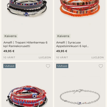
Kaiverra
Kaiverra
Amalfi | Trapani Hiilenharmaa 6
Amalfi | Syracuse
kpl Rannekorusetti
Appelsiininkuori 6 kpl
Rannekorusetti
49,95 €
49,95 €
10 VÄRIT
LUCLEON
10 VÄRIT
LUCLEON
Uutuus
Uutuus