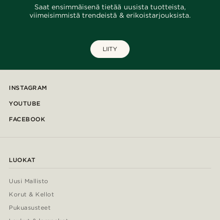
Saat ensimmäisenä tietää uusista tuotteista,
viimeisimmistä trendeistä & erikoistarjouksista.
LIITY
INSTAGRAM
YOUTUBE
FACEBOOK
LUOKAT
Uusi Mallisto
Korut & Kellot
Pukuasusteet