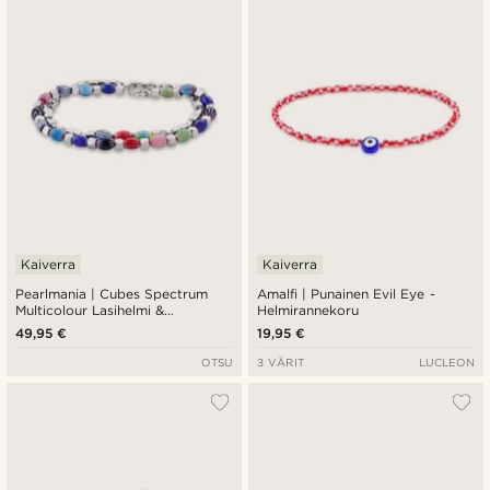
Kaiverra
Kaiverra
Pearlmania | Cubes Spectrum
Amalfi | Punainen Evil Eye -
Multicolour Lasihelmi &
Helmirannekoru
Teräksinen Rannekorusetti
49,95 €
19,95 €
OTSU
3 VÄRIT
LUCLEON