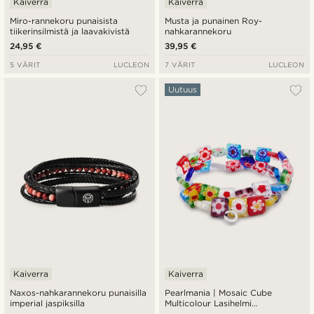
Kaiverra
Kaiverra
Miro-rannekoru punaisista
Musta ja punainen Roy-
tiikerinsilmistä ja laavakivistä
nahkarannekoru
24,95 €
39,95 €
5 VÄRIT
LUCLEON
7 VÄRIT
LUCLEON
Uutuus
Kaiverra
Kaiverra
Naxos-nahkarannekoru punaisilla
Pearlmania | Mosaic Cube
imperial jaspiksilla
Multicolour Lasihelmi
Rannekorusetti