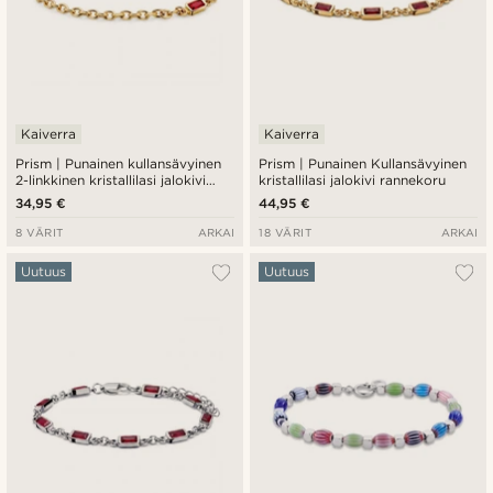
Kaiverra
Kaiverra
Prism | Punainen kullansävyinen
Prism | Punainen Kullansävyinen
2-linkkinen kristallilasi jalokivi
kristallilasi jalokivi rannekoru
rannekoru
34,95 €
44,95 €
8 VÄRIT
ARKAI
18 VÄRIT
ARKAI
Uutuus
Uutuus