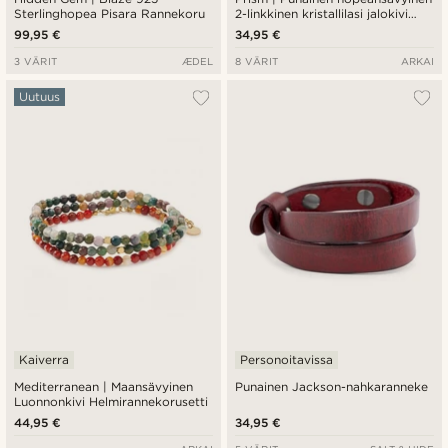
Sterlinghopea Pisara Rannekoru
2-linkkinen kristallilasi jalokivi
rannekoru
99,95 €
34,95 €
3 VÄRIT
ÆDEL
8 VÄRIT
ARKAI
Uutuus
Kaiverra
Personoitavissa
Mediterranean | Maansävyinen
Punainen Jackson-nahkaranneke
Luonnonkivi Helmirannekorusetti
44,95 €
34,95 €