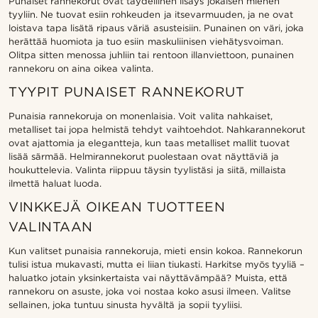
Punaiset rannekorut ovat täydellinen lisäys jokaisen miehen
tyyliin. Ne tuovat esiin rohkeuden ja itsevarmuuden, ja ne ovat
loistava tapa lisätä ripaus väriä asusteisiin. Punainen on väri, joka
herättää huomiota ja tuo esiin maskuliinisen viehätysvoiman.
Olitpa sitten menossa juhliin tai rentoon illanviettoon, punainen
rannekoru on aina oikea valinta.
TYYPIT PUNAISET RANNEKORUT
Punaisia rannekoruja on monenlaisia. Voit valita nahkaiset,
metalliset tai jopa helmistä tehdyt vaihtoehdot. Nahkarannekorut
ovat ajattomia ja elegantteja, kun taas metalliset mallit tuovat
lisää särmää. Helmirannekorut puolestaan ovat näyttäviä ja
houkuttelevia. Valinta riippuu täysin tyylistäsi ja siitä, millaista
ilmettä haluat luoda.
VINKKEJÄ OIKEAN TUOTTEEN
VALINTAAN
Kun valitset punaisia rannekoruja, mieti ensin kokoa. Rannekorun
tulisi istua mukavasti, mutta ei liian tiukasti. Harkitse myös tyyliä –
haluatko jotain yksinkertaista vai näyttävämpää? Muista, että
rannekoru on asuste, joka voi nostaa koko asusi ilmeen. Valitse
sellainen, joka tuntuu sinusta hyvältä ja sopii tyyliisi.