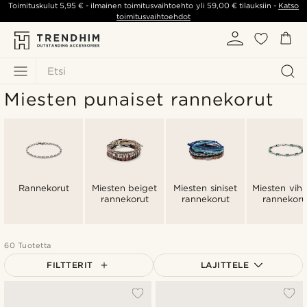
Toimituskulut
5,95 €
- ilmainen toimitusvaihtoehto yli
59,00 €
tilauksiin -
Katso
toimitusvaihtoehdot
Etsi
Miesten punaiset rannekorut
Rannekorut
Miesten beiget
Miesten siniset
Miesten vihr
rannekorut
rannekorut
rannekoru
60 Tuotetta
FILTTERIT
LAJITTELE
Suosituin