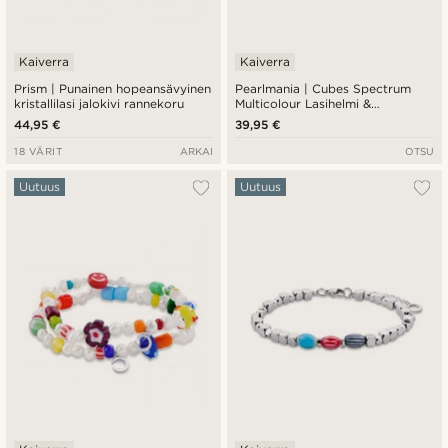
Kaiverra
Kaiverra
Prism | Punainen hopeansävyinen
Pearlmania | Cubes Spectrum
kristallilasi jalokivi rannekoru
Multicolour Lasihelmi &
Teräksinen Rannekoru
44,95 €
39,95 €
18 VÄRIT
ARKAI
OTSU
Uutuus
Uutuus