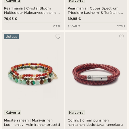
Kaiverra
Kaiverra
Pearlmania | Crystal Bloom
Pearlmania | Cubes Spectrum
Multicolour Makeanvedenhelmi &
Tricolore Lasihelmi & Teräksinen
Lasihelmi Rannekorusetti
Rannekoru
79,95 €
39,95 €
OTSU
3 VÄRIT
OTSU
Uutuus
Kaiverra
Kaiverra
Mediterranean | Monivärinen
Collins | 6 mm punainen
Luonnonkivi Helmirannekorusetti
nahkainen kiedottava rannekoru