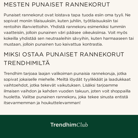
MESTEN PUNAISET RANNEKORUT
Punaiset rannekorut ovat loistava tapa tuoda esiin oma tyyli. Ne
sopivat moniin tilaisuuksiin, kuten juhliin, työtilaisuuksiin tai
rentoihin illanviettoihin. Yhdistä rannekoru esimerkiksi tummiin
vaatteisiin, jolloin punainen väri pääsee oikeuksiinsa. Voit myös
kokeilla yhdistää sen neutraaleihin sävyihin, kuten harmaaseen tai
mustaan, jolloin punainen tuo kaivattua kontrastia.
MIKSI OSTAA PUNAISET RANNEKORUT
TRENDHIMILTÄ
Trendhim tarjoaa laajan valikoiman punaisia rannekoruja, jotka
sopivat jokaiselle miehelle. Meiltä löydät tyylikkäät ja laadukkaat
vaihtoehdot, jotka tekevät vaikutuksen. Lisäksi tarjoamme
ilmaisen vaihdon ja kahden vuoden takuun, joten voit shoppailla
huoletta. Valitse punainen rannekoru, joka tekee sinusta entistä
itsevarmemman ja houkuttelevamman!