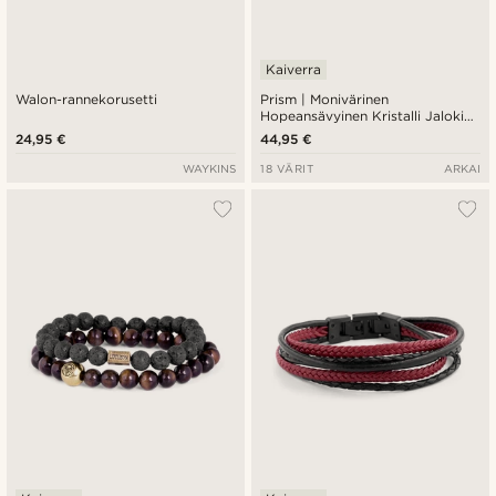
Kaiverra
Walon-rannekorusetti
Prism | Monivärinen
Hopeansävyinen Kristalli Jalokivi
Rannekoru
24,95 €
44,95 €
WAYKINS
18 VÄRIT
ARKAI