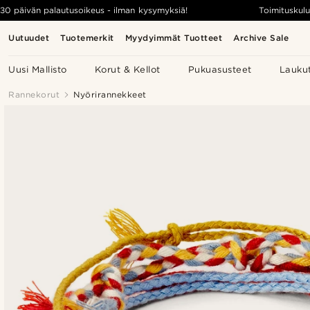
30 päivän palautusoikeus - ilman kysymyksiä!
Toimituskulu
Uutuudet
Tuotemerkit
Myydyimmät Tuotteet
Archive Sale
Uusi Mallisto
Korut & Kellot
Pukuasusteet
Lauku
Rannekorut
Nyörirannekkeet