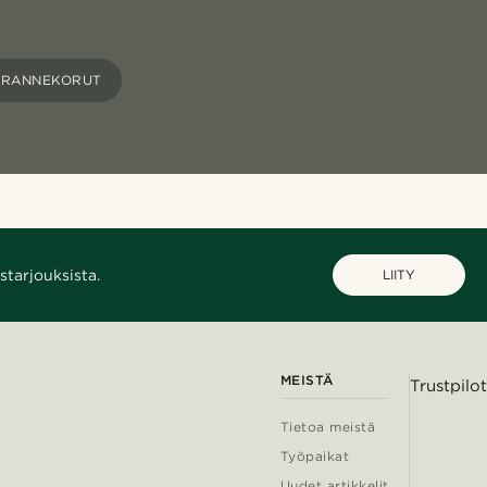
 RANNEKORUT
starjouksista.
LIITY
MEISTÄ
Trustpilot
Tietoa meistä
Työpaikat
Uudet artikkelit