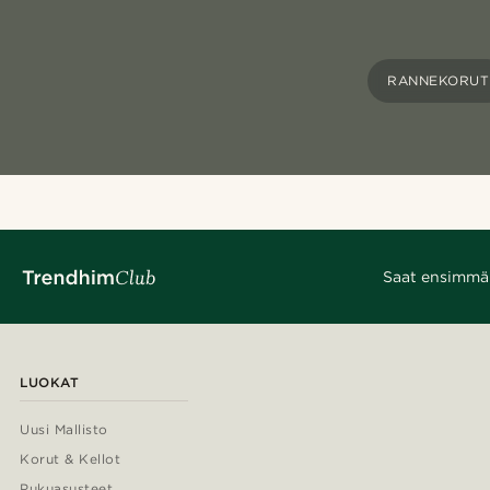
RANNEKORUT
Saat ensimmäis
LUOKAT
Uusi Mallisto
Korut & Kellot
Pukuasusteet