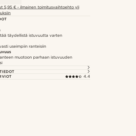
ut 5,95 € - ilmainen toimitusvaihtoehto yli
uksiin
DOT
ä
ää täydellistä istuvuutta varten
asti useimpiin ranteisiin
tuvuus
anteen muotoon parhaan istuvuuden
si
TIEDOT
RVIOT
4.4