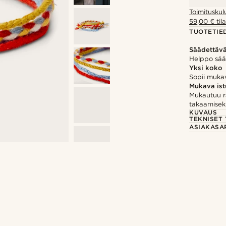
Toimituskul
59,00 € tila
TUOTETIE
Säädettäv
Helppo säät
Yksi koko
Sopii mukav
Mukava is
Mukautuu r
takaamisek
KUVAUS
TEKNISET 
ASIAKASA