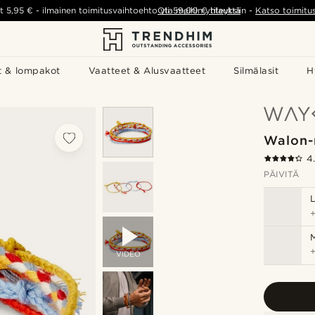
t
5,95 €
-
ilmainen toimitusvaihtoehto yli
Ota meihin yhteyttä
59,00 €
tilauksiin
-
Katso toimitu
t & lompakot
Vaatteet & Alusvaatteet
Silmälasit
H
Walon-
4
PÄIVITÄ
M
VIDEO