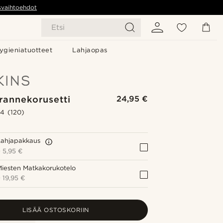
svaihtoehdot
Etsi
ygieniatuotteet
Lahjaopas
rannekorusetti
24,95 €
.4
(120)
Lahjapakkaus
+
5,95 €
iesten Matkakorukotelo
+
19,95 €
LISÄÄ OSTOSKORIIN