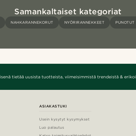
Samankaltaiset kategoriat
NAHKARANNEKORUT
NYÖRIRANNEKKEET
PUNOTUT
enä tietää uusista tuotteista, viimeisimmistä trendeistä & erikoi
ASIAKASTUKI
Usein kysytyt kysymykset
Luo palautus
Katso toimitusvaihtoehdot