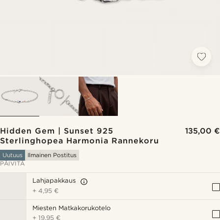
Hidden Gem | Sunset 925
135,00 €
Sterlinghopea Harmonia Rannekoru
Uutuus
Ilmainen Postitus
PÄIVITÄ
Lahjapakkaus
+
4,95 €
Miesten Matkakorukotelo
+
19,95 €