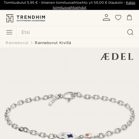
Toimituskulut
5,95 €
- ilmainen toimitusvaihtoehto yli
59,00 €
tilauksiin -
Katso
toimitusvaihtoehdot
Etsi
Rannekorut
Rannekorut Kivillä