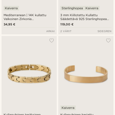
Kaiverra
Sterlinghopea
Kaiverra
Mediterranean | 14K kullattu
3 mm Kiillotettu Kullattu
Valkoinen Zirkonia
Säädettävä 925 Sterlinghopea
Riipusrannekoru
Avorannerengas
34,95 €
119,00 €
ARKAI
2 VÄRIT
SIDEGREN
Kaiverra
Kullanvärinen teräksinen
Kullanvärinen harjattu