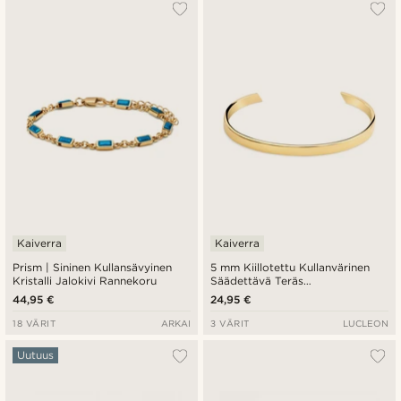
Kaiverra
Kaiverra
Prism | Sininen Kullansävyinen
5 mm Kiillotettu Kullanvärinen
Kristalli Jalokivi Rannekoru
Säädettävä Teräs
Avorannerengas
44,95 €
24,95 €
18 VÄRIT
ARKAI
3 VÄRIT
LUCLEON
Uutuus