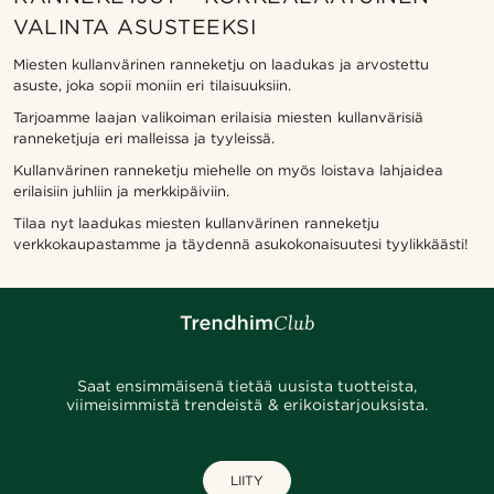
VALINTA ASUSTEEKSI
Miesten kullanvärinen ranneketju on laadukas ja arvostettu
asuste, joka sopii moniin eri tilaisuuksiin.
Tarjoamme laajan valikoiman erilaisia miesten kullanvärisiä
ranneketjuja eri malleissa ja tyyleissä.
Kullanvärinen ranneketju miehelle on myös loistava lahjaidea
erilaisiin juhliin ja merkkipäiviin.
Tilaa nyt laadukas miesten kullanvärinen ranneketju
verkkokaupastamme ja täydennä asukokonaisuutesi tyylikkäästi!
Saat ensimmäisenä tietää uusista tuotteista,
viimeisimmistä trendeistä & erikoistarjouksista.
LIITY