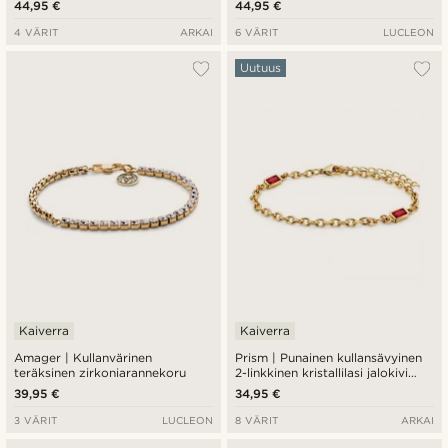
44,95 €
44,95 €
4 VÄRIT
ARKAI
6 VÄRIT
LUCLEON
Uutuus
Kaiverra
Kaiverra
Amager | Kullanvärinen
Prism | Punainen kullansävyinen
teräksinen zirkoniarannekoru
2-linkkinen kristallilasi jalokivi
rannekoru
39,95 €
34,95 €
3 VÄRIT
LUCLEON
8 VÄRIT
ARKAI