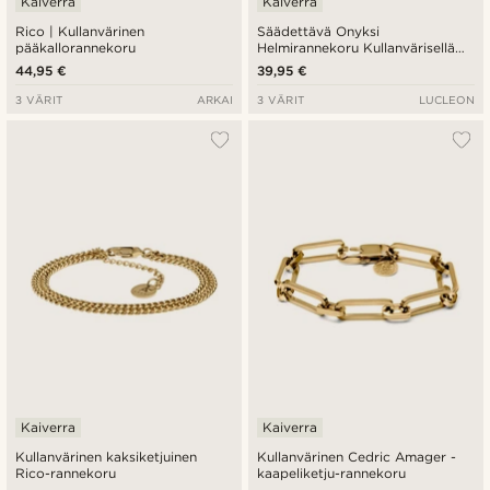
Kaiverra
Kaiverra
Rico | Kullanvärinen
Säädettävä Onyksi
pääkallorannekoru
Helmirannekoru Kullanvärisellä
Teräslevyllä
44,95 €
39,95 €
3 VÄRIT
ARKAI
3 VÄRIT
LUCLEON
Kaiverra
Kaiverra
Kullanvärinen kaksiketjuinen
Kullanvärinen Cedric Amager -
Rico-rannekoru
kaapeliketju-rannekoru