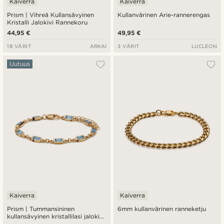
Kaiverra
Kaiverra
Prism | Vihreä Kullansävyinen
Kullanvärinen Arie-rannerengas
Kristalli Jalokivi Rannekoru
44,95 €
49,95 €
18 VÄRIT
ARKAI
3 VÄRIT
LUCLEON
Uutuus
Kaiverra
Kaiverra
Prism | Tummansininen
6mm kullanvärinen ranneketju
kullansävyinen kristallilasi jalokivi
rannekoru