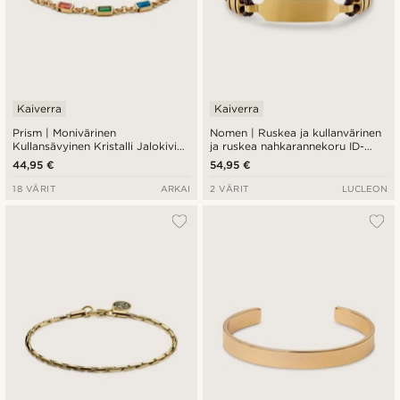
Kaiverra
Kaiverra
Prism | Monivärinen
Nomen | Ruskea ja kullanvärinen
Kullansävyinen Kristalli Jalokivi
ja ruskea nahkarannekoru ID-
Rannekoru
levyllä
44,95 €
54,95 €
18 VÄRIT
ARKAI
2 VÄRIT
LUCLEON