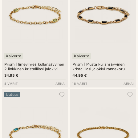
Kaiverra
Kaiverra
Prism | limevihreä kullansävyinen
Prism | Musta kullansävyinen
2-linkkinen kristallilasi jalokivi
kristallilasi jalokivi rannekoru
rannekoru
34,95 €
44,95 €
8 VÄRIT
ARKAI
18 VÄRIT
ARKAI
Uutuus