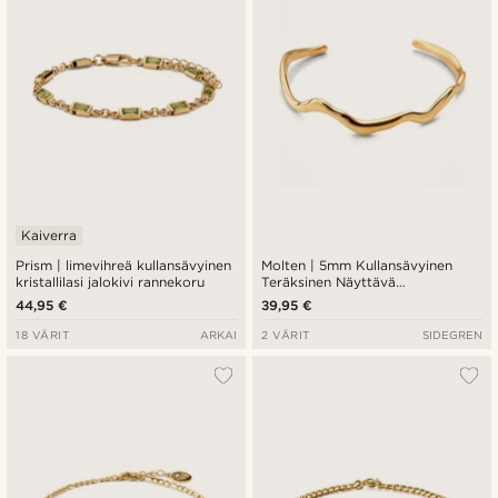
Kaiverra
Prism | limevihreä kullansävyinen
Molten | 5mm Kullansävyinen
kristallilasi jalokivi rannekoru
Teräksinen Näyttävä
Avorannerengas
44,95 €
39,95 €
18 VÄRIT
ARKAI
2 VÄRIT
SIDEGREN