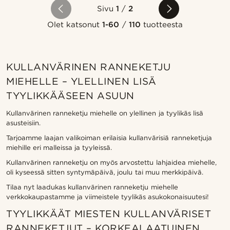
Sivu
1
/
2
Olet katsonut
1-60
/
110
tuotteesta
KULLANVÄRINEN RANNEKETJU
MIEHELLE – YLELLINEN LISÄ
TYYLIKKÄÄSEEN ASUUN
Kullanvärinen ranneketju miehelle on ylellinen ja tyylikäs lisä
asusteisiin.
Tarjoamme laajan valikoiman erilaisia kullanvärisiä ranneketjuja
miehille eri malleissa ja tyyleissä.
Kullanvärinen ranneketju on myös arvostettu lahjaidea miehelle,
oli kyseessä sitten syntymäpäivä, joulu tai muu merkkipäivä.
Tilaa nyt laadukas kullanvärinen ranneketju miehelle
verkkokaupastamme ja viimeistele tyylikäs asukokonaisuutesi!
TYYLIKKÄÄT MIESTEN KULLANVÄRISET
RANNEKETJUT – KORKEALAATUINEN