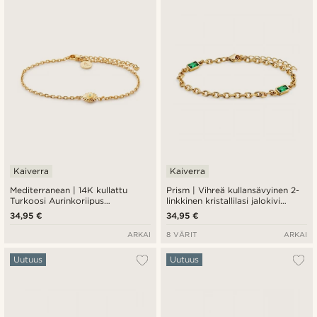
Uusin
Halvin
Kallein
Kaiverra
Kaiverra
Mediterranean | 14K kullattu
Prism | Vihreä kullansävyinen 2-
Turkoosi Aurinkoriipus
linkkinen kristallilasi jalokivi
Rannekoru
rannekoru
34,95 €
34,95 €
ARKAI
8 VÄRIT
ARKAI
Uutuus
Uutuus