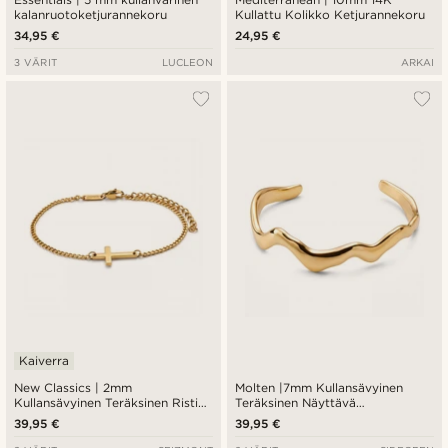
kalanruotoketjurannekoru
Kullattu Kolikko Ketjurannekoru
34,95 €
24,95 €
3 VÄRIT
LUCLEON
ARKAI
Kaiverra
New Classics | 2mm
Molten |7mm Kullansävyinen
Kullansävyinen Teräksinen Risti
Teräksinen Näyttävä
Ranneketju
Avorannerengas
39,95 €
39,95 €