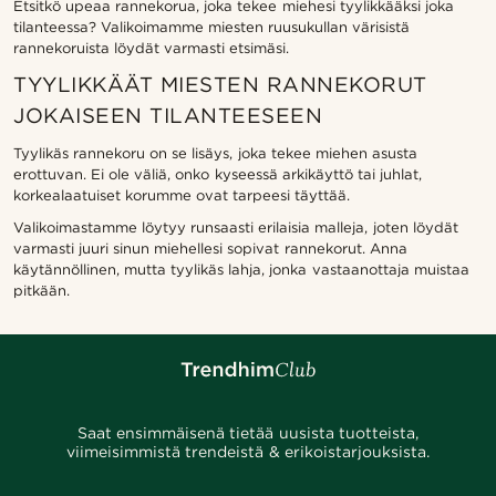
Etsitkö upeaa rannekorua, joka tekee miehesi tyylikkääksi joka
tilanteessa? Valikoimamme miesten ruusukullan värisistä
rannekoruista löydät varmasti etsimäsi.
TYYLIKKÄÄT MIESTEN RANNEKORUT
JOKAISEEN TILANTEESEEN
Tyylikäs rannekoru on se lisäys, joka tekee miehen asusta
erottuvan. Ei ole väliä, onko kyseessä arkikäyttö tai juhlat,
korkealaatuiset korumme ovat tarpeesi täyttää.
Valikoimastamme löytyy runsaasti erilaisia malleja, joten löydät
varmasti juuri sinun miehellesi sopivat rannekorut. Anna
käytännöllinen, mutta tyylikäs lahja, jonka vastaanottaja muistaa
pitkään.
Saat ensimmäisenä tietää uusista tuotteista,
viimeisimmistä trendeistä & erikoistarjouksista.