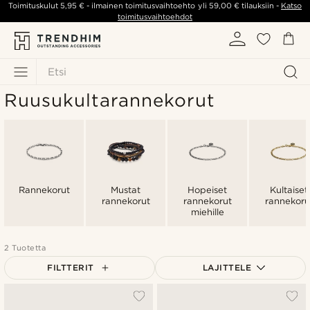
Toimituskulut
5,95 €
- ilmainen toimitusvaihtoehto yli
59,00 €
tilauksiin -
Katso
toimitusvaihtoehdot
Etsi
Ruusukultarannekorut
Rannekorut
Mustat
Hopeiset
Kultaiset
rannekorut
rannekorut
rannekoru
miehille
2 Tuotetta
FILTTERIT
LAJITTELE
Suosituin