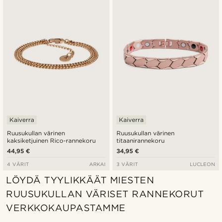
Uusin
Halvin
Kallein
Kaiverra
Kaiverra
Ruusukullan värinen
Ruusukullan värinen
kaksiketjuinen Rico-rannekoru
titaanirannekoru
44,95 €
34,95 €
4 VÄRIT
ARKAI
3 VÄRIT
LUCLEON
LÖYDÄ TYYLIKKÄÄT MIESTEN
RUUSUKULLAN VÄRISET RANNEKORUT
VERKKOKAUPASTAMME