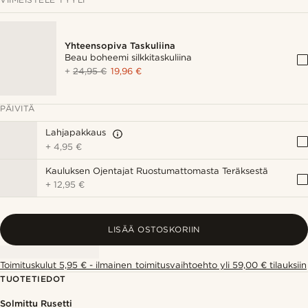
Yhteensopiva Taskuliina
Beau boheemi silkkitaskuliina
+
24,95 €
19,96 €
PÄIVITÄ
Lahjapakkaus
+
4,95 €
Kauluksen Ojentajat Ruostumattomasta Teräksestä
+
12,95 €
LISÄÄ OSTOSKORIIN
Toimituskulut 5,95 € - ilmainen toimitusvaihtoehto yli 59,00 € tilauksiin
TUOTETIEDOT
Solmittu Rusetti