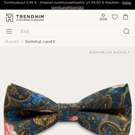
Toimituskulut
5,95 €
- ilmainen toimitusvaihtoehto yli
59,00 €
tilauksiin -
Katso
toimitusvaihtoehdot
Etsi
Rusetit
Solmitut rusetit