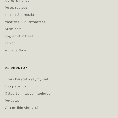
Korut & Kellot
Pukuasusteet
Laukut & lompakot
Vaatteet & Alusvaatteet
Silmälasit
Hygieniatuotteet
Lahjat
Archive Sale
ASIAKASTUKI
Usein kysytyt kysymykset
Luo palautus
Katso toimitusvaihtoehdot
Peruutus
Ota meihin yhteyttä