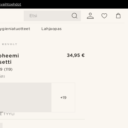
svaihtoehdot
Etsi
ygieniatuotteet
Lahjaopas
boheemi
34,95 €
setti
.9
(119)
ÄRI
+19
E TYYLI