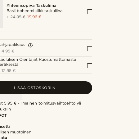
Yhteensopiva Taskuliina
Basil boheemi silkkitaskuliina
+
24,95 €
19,96 €
Lahjapakkaus
+
4,95 €
Kauluksen Ojentajat Ruostumattomasta
eräksestä
+
12,95 €
LISÄÄ OSTOSKORIIN
ut 5,95 € - ilmainen toimitusvaihtoehto yli
uksiin
DOT
setti
llisen muotoinen
aatu