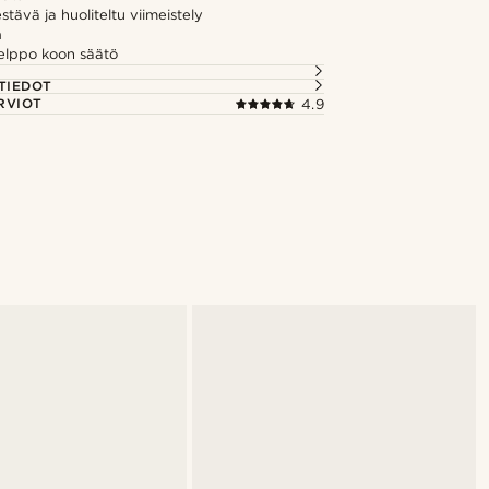
tävä ja huoliteltu viimeistely
ä
elppo koon säätö
TIEDOT
RVIOT
4.9