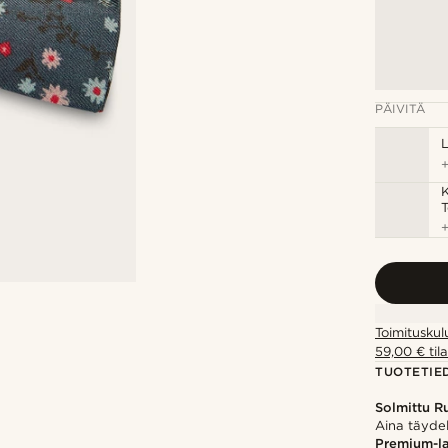
PÄIVITÄ
T
Toimituskul
59,00 € tila
TUOTETIE
Solmittu Ru
Aina täyde
Premium-l