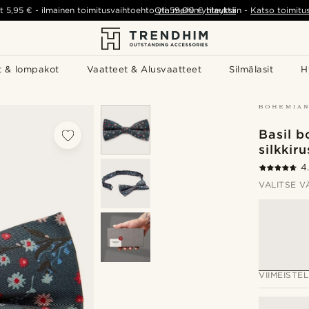
t
5,95 €
-
ilmainen toimitusvaihtoehto yli
Ota meihin yhteyttä
59,00 €
tilauksiin
-
Katso toimitu
t & lompakot
Vaatteet & Alusvaatteet
Silmälasit
H
Basil 
silkkiru
4
VALITSE V
VIIMEISTEL