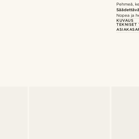
Pehmeä, kes
Säädettäv
Nopea ja h
KUVAUS
TEKNISET 
ASIAKASA