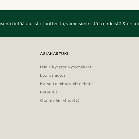
enä tietää uusista tuotteista, viimeisimmistä trendeistä & erikoi
ASIAKASTUKI
Usein kysytyt kysymykset
Luo palautus
Katso toimitusvaihtoehdot
Peruutus
Ota meihin yhteyttä