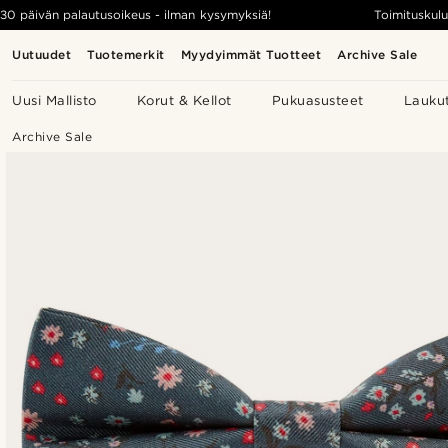
30 päivän palautusoikeus - ilman kysymyksiä!
Toimituskulu
Uutuudet
Tuotemerkit
Myydyimmät Tuotteet
Archive Sale
Uusi Mallisto
Korut & Kellot
Pukuasusteet
Lauku
Archive Sale