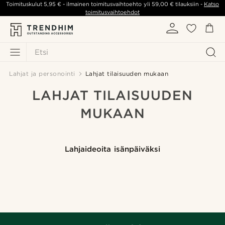
Toimituskulut
5,95 €
- ilmainen toimitusvaihtoehto yli
59,00 €
tilauksiin -
Katso
toimitusvaihtoehdot
Etsi
Lahjat ja personointi
Lahjat tilaisuuden mukaan
LAHJAT TILAISUUDEN
MUKAAN
Lahjaideoita isänpäiväksi