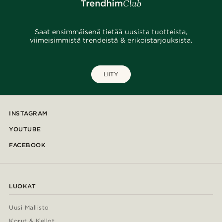
Saat ensimmäisenä tietää uusista tuotteista,
viimeisimmistä trendeistä & erikoistarjouksista.
LIITY
INSTAGRAM
YOUTUBE
FACEBOOK
LUOKAT
Uusi Mallisto
Korut & Kellot