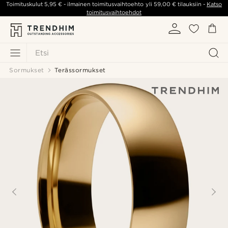
Toimituskulut
5,95 €
- ilmainen toimitusvaihtoehto yli
59,00 €
tilauksiin -
Katso
toimitusvaihtoehdot
Etsi
Sormukset
Terässormukset