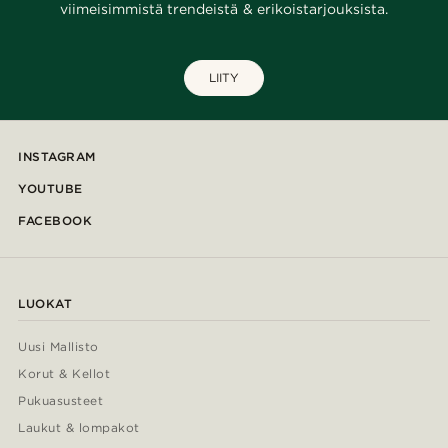
viimeisimmistä trendeistä & erikoistarjouksista.
LIITY
INSTAGRAM
YOUTUBE
FACEBOOK
LUOKAT
Uusi Mallisto
Korut & Kellot
Pukuasusteet
Laukut & lompakot