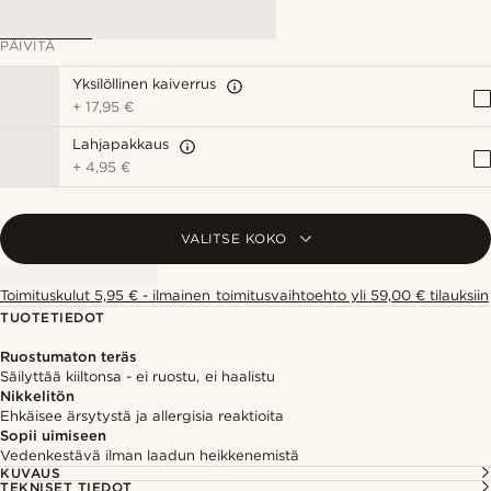
PÄIVITÄ
Yksilöllinen kaiverrus
+
17,95 €
Lahjapakkaus
+
4,95 €
VALITSE KOKO
Toimituskulut 5,95 € - ilmainen toimitusvaihtoehto yli 59,00 € tilauksiin
TUOTETIEDOT
Ruostumaton teräs
Säilyttää kiiltonsa - ei ruostu, ei haalistu
Nikkelitön
Ehkäisee ärsytystä ja allergisia reaktioita
Sopii uimiseen
Vedenkestävä ilman laadun heikkenemistä
KUVAUS
TEKNISET TIEDOT