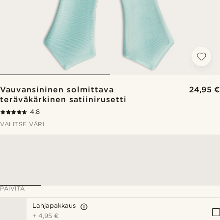
Vauvansininen solmittava
24,95 €
teräväkärkinen satiinirusetti
4.8
VALITSE VÄRI
PÄIVITÄ
Lahjapakkaus
+
4,95 €