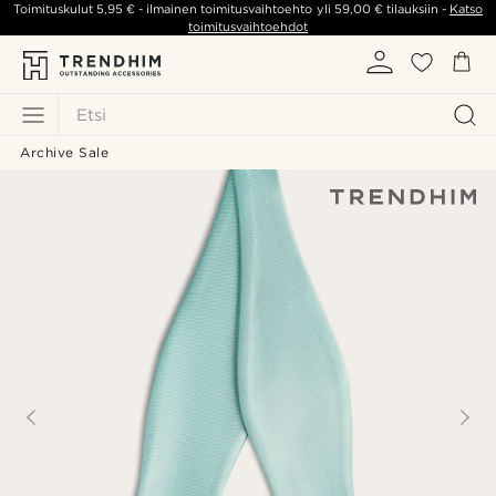
Toimituskulut
5,95 €
- ilmainen toimitusvaihtoehto yli
59,00 €
tilauksiin -
Katso
toimitusvaihtoehdot
Etsi
Archive Sale