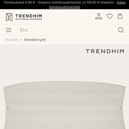
Toimituskulut
5,95 €
- ilmainen toimitusvaihtoehto yli
59,00 €
tilauksiin -
Katso
toimitusvaihtoehdot
Etsi
Rusetit
Smokkivyöt