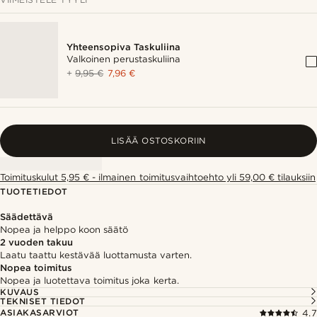
Yhteensopiva Taskuliina
Valkoinen perustaskuliina
+
9,95 €
7,96 €
LISÄÄ OSTOSKORIIN
Toimituskulut 5,95 € - ilmainen toimitusvaihtoehto yli 59,00 € tilauksiin
TUOTETIEDOT
Säädettävä
Nopea ja helppo koon säätö
2 vuoden takuu
Laatu taattu kestävää luottamusta varten.
Nopea toimitus
Nopea ja luotettava toimitus joka kerta.
KUVAUS
TEKNISET TIEDOT
ASIAKASARVIOT
4.7