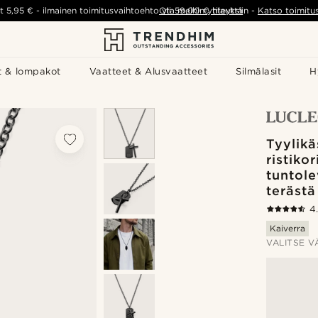
t
5,95 €
-
ilmainen toimitusvaihtoehto yli
Ota meihin yhteyttä
59,00 €
tilauksiin
-
Katso toimitu
t & lompakot
Vaatteet & Alusvaatteet
Silmälasit
H
Tyylik
ristiko
tuntol
terästä
4
Kaiverra
VALITSE V