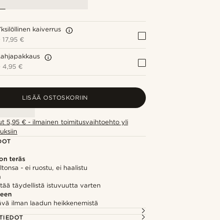
ksilöllinen kaiverrus
+
17,95 €
Lahjapakkaus
+
4,95 €
LISÄÄ OSTOSKORIIN
ut 5,95 € - ilmainen toimitusvaihtoehto yli
uksiin
DOT
on teräs
iltonsa - ei ruostu, ei haalistu
ä
ää täydellistä istuvuutta varten
seen
vä ilman laadun heikkenemistä
TIEDOT