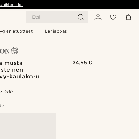
svaihtoehdot
Etsi
ygieniatuotteet
Lahjaopas
äs musta
34,95 €
risteinen
evy-kaulakoru
.7
(66)
ÄRI