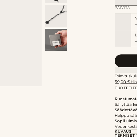
PÄIVITÄ
Y
Toimituskul
59,00 € tila
TUOTETIE
Ruostumat
Säilyttää ki
Säädettäv
Helppo säät
Sopii uimi
Vedenkestä
KUVAUS
TEKNISET 