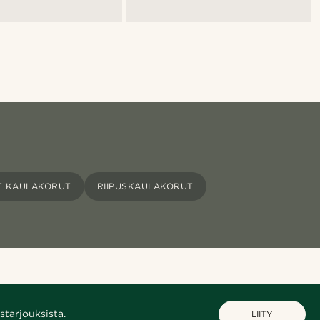
T KAULAKORUT
RIIPUSKAULAKORUT
starjouksista.
LIITY