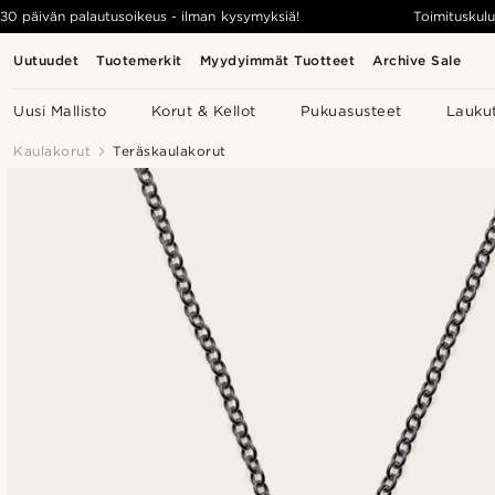
30 päivän palautusoikeus - ilman kysymyksiä!
Toimituskulu
Uutuudet
Tuotemerkit
Myydyimmät Tuotteet
Archive Sale
Uusi Mallisto
Korut & Kellot
Pukuasusteet
Lauku
Kaulakorut
Teräskaulakorut