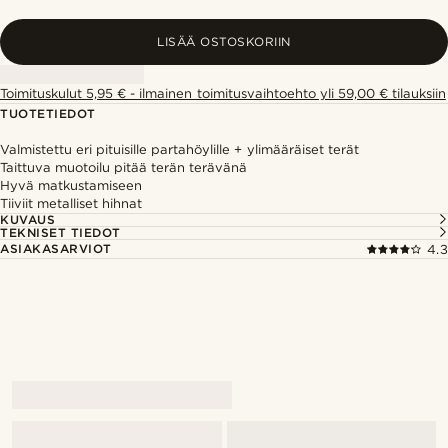
LISÄÄ OSTOSKORIIN
Toimituskulut 5,95 € - ilmainen toimitusvaihtoehto yli 59,00 € tilauksiin
TUOTETIEDOT
Valmistettu eri pituisille partahöylille + ylimääräiset terät
Taittuva muotoilu pitää terän terävänä
Hyvä matkustamiseen
Tiiviit metalliset hihnat
KUVAUS
TEKNISET TIEDOT
ASIAKASARVIOT
4.3