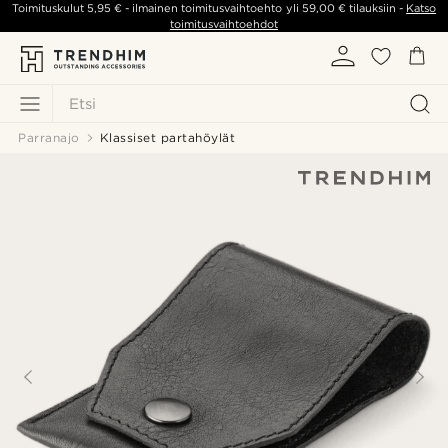
Toimituskulut
5,95 €
- ilmainen toimitusvaihtoehto yli
59,00 €
tilauksiin -
Katso
toimitusvaihtoehdot
Etsi
Parranajo
Klassiset partahöylät