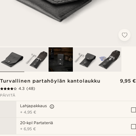
Turvallinen partahöylän kantolaukku
9,95 €
4.3
(48)
PÄIVITÄ
Lahjapakkaus
+
4,95 €
20-kpl Partateriä
+
6,95 €