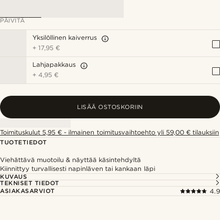
PÄIVITÄ
Yksilöllinen kaiverrus
+
17,95 €
Lahjapakkaus
+
4,95 €
LISÄÄ OSTOSKORIIN
Toimituskulut 5,95 € - ilmainen toimitusvaihtoehto yli 59,00 € tilauksiin
TUOTETIEDOT
Viehättävä muotoilu & näyttää käsintehdyltä
Kiinnittyy turvallisesti napinläven tai kankaan läpi
KUVAUS
TEKNISET TIEDOT
ASIAKASARVIOT
4.9