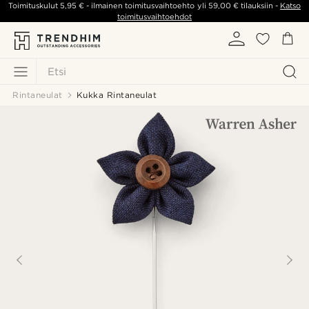
Toimituskulut
5,95 €
- ilmainen toimitusvaihtoehto yli
59,00 €
tilauksiin -
Katso
toimitusvaihtoehdot
Etsi
Rintaneulat
Kukka Rintaneulat