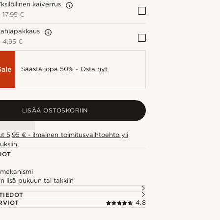
ksilöllinen kaiverrus
+
17,95 €
Lahjapakkaus
+
4,95 €
Sale
Säästä jopa 50% -
Osta nyt
LISÄÄ OSTOSKORIIN
ut 5,95 € - ilmainen toimitusvaihtoehto yli
uksiin
DOT
n mekanismi
n lisä pukuun tai takkiin
TIEDOT
RVIOT
4.8