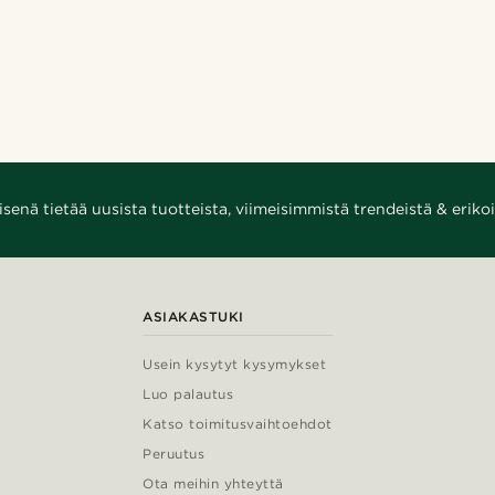
enä tietää uusista tuotteista, viimeisimmistä trendeistä & erikoi
ASIAKASTUKI
Usein kysytyt kysymykset
Luo palautus
Katso toimitusvaihtoehdot
Peruutus
Ota meihin yhteyttä