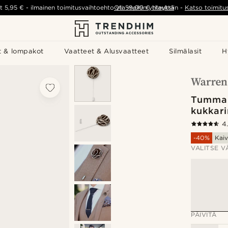
t
5,95 €
-
ilmainen toimitusvaihtoehto yli
Ota meihin yhteyttä
59,00 €
tilauksiin
-
Katso toimitu
t & lompakot
Vaatteet & Alusvaatteet
Silmälasit
H
Tumman
kukkar
4
-40%
Kaiv
VALITSE V
PÄIVITÄ