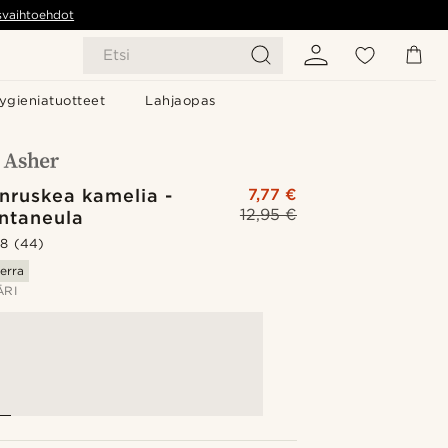
svaihtoehdot
Etsi
ygieniatuotteet
Lahjaopas
ruskea kamelia -
7,77 €
12,95 €
intaneula
.8
(44)
erra
ÄRI