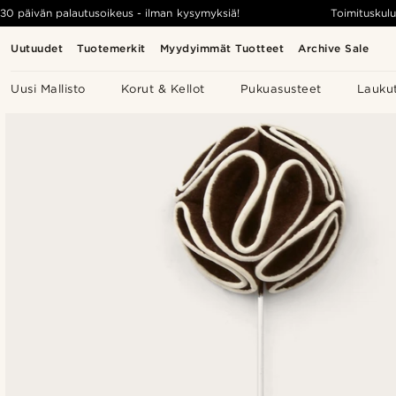
30 päivän palautusoikeus - ilman kysymyksiä!
Toimituskulu
Uutuudet
Tuotemerkit
Myydyimmät Tuotteet
Archive Sale
Uusi Mallisto
Korut & Kellot
Pukuasusteet
Lauku