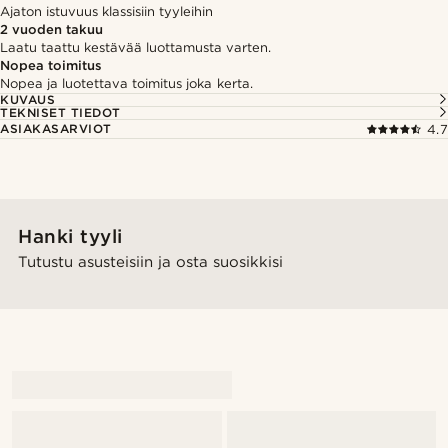
Ajaton istuvuus klassisiin tyyleihin
2 vuoden takuu
Laatu taattu kestävää luottamusta varten.
Nopea toimitus
Nopea ja luotettava toimitus joka kerta.
KUVAUS
TEKNISET TIEDOT
ASIAKASARVIOT
4.7
Hanki tyyli
Tutustu asusteisiin ja osta suosikkisi
@marcusquistkarlsen