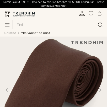
Toimituskulut
5,95 €
- ilmainen toimitusvaihtoehto yli
59,00 €
tilauksiin -
Katso
toimitusvaihtoehdot
Etsi
Solmiot
Yksiväriset solmiot