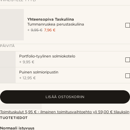
Yhteensopiva Taskuliina
Tummanruskea perustaskuliina
+
9,95 €
7,96 €
PÄIVITÄ
Portfolio-tyylinen solmiokotelo
+
9,95 €
Puinen solmioripustin
+
12,95 €
LISÄÄ OSTOSKORIIN
Toimituskulut 5,95 € - ilmainen toimitusvaihtoehto yli 59,00 € tilauksiin
TUOTETIEDOT
Normaali istuvuus