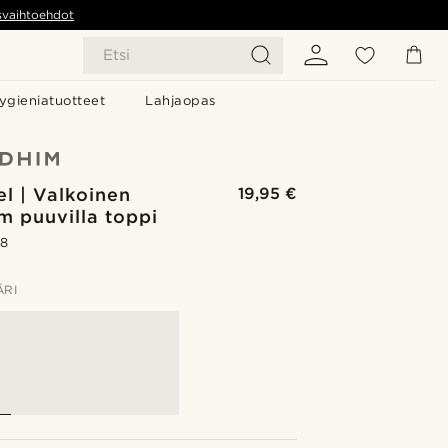
svaihtoehdot
Etsi
ygieniatuotteet
Lahjaopas
l | Valkoinen
19,95 €
m puuvilla toppi
.8
ÄRI