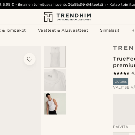
t
5,95 €
-
ilmainen toimitusvaihtoehto yli
Ota meihin yhteyttä
59,00 €
tilauksiin
-
Katso toimitu
t & lompakot
Vaatteet & Alusvaatteet
Silmälasit
H
TrueFee
premiu
4
Uutuus
VALITSE V
PÄIVITÄ