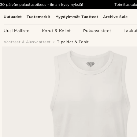
30 päivän palautusoikeus - ilman kysymyksiä!
Toimituskulu
Uutuudet
Tuotemerkit
Myydyimmät Tuotteet
Archive Sale
Uusi Mallisto
Korut & Kellot
Pukuasusteet
Lauku
Vaatteet & Alusvaatteet
T-paidat & Topit