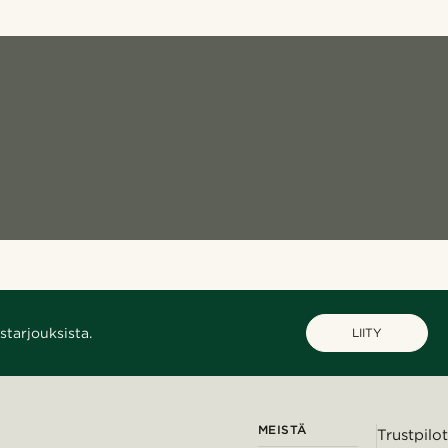
starjouksista.
LIITY
MEISTÄ
Trustpilot