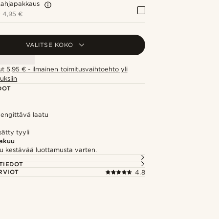
Lahjapakkaus
+
4,95 €
VALITSE KOKO
ut 5,95 € - ilmainen toimitusvaihtoehto yli
uksiin
DOT
hengittävä laatu
sätty tyyli
takuu
u kestävää luottamusta varten.
TIEDOT
RVIOT
4.8