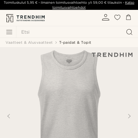
Toimituskulut
5,95 €
- ilmainen toimitusvaihtoehto yli
59,00 €
tilauksiin -
Katso
toimitusvaihtoehdot
Etsi
Vaatteet & Alusvaatteet
T-paidat & Topit