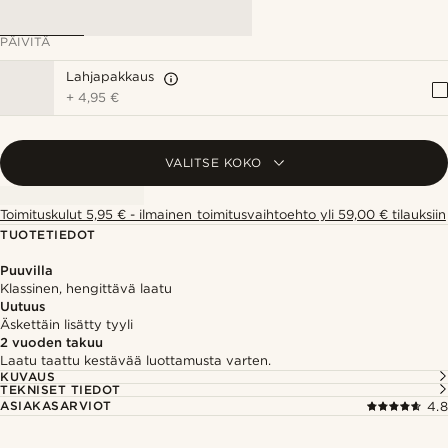
PÄIVITÄ
Lahjapakkaus
+
4,95 €
VALITSE KOKO
Toimituskulut 5,95 € - ilmainen toimitusvaihtoehto yli 59,00 € tilauksiin
TUOTETIEDOT
Puuvilla
Klassinen, hengittävä laatu
Uutuus
Äskettäin lisätty tyyli
2 vuoden takuu
Laatu taattu kestävää luottamusta varten.
KUVAUS
TEKNISET TIEDOT
ASIAKASARVIOT
4.8