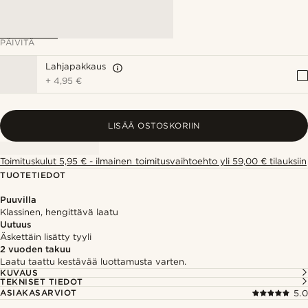
PÄIVITÄ
Lahjapakkaus
+
4,95 €
LISÄÄ OSTOSKORIIN
Toimituskulut 5,95 € - ilmainen toimitusvaihtoehto yli 59,00 € tilauksiin
TUOTETIEDOT
Puuvilla
Klassinen, hengittävä laatu
Uutuus
Äskettäin lisätty tyyli
2 vuoden takuu
Laatu taattu kestävää luottamusta varten.
KUVAUS
TEKNISET TIEDOT
ASIAKASARVIOT
5.0