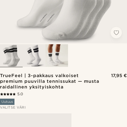
TrueFeel | 3-pakkaus valkoiset
17,95 €
premium puuvilla tennissukat — musta
raidallinen yksityiskohta
5.0
Uutuus
VALITSE VÄRI