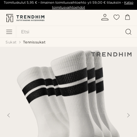
Toimituskulut
5,95 €
- ilmainen toimitusvaihtoehto yli
59,00 €
tilauksiin -
Katso
toimitusvaihtoehdot
Etsi
Sukat
Tennissukat