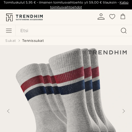
Toimituskulut
5,95 €
- ilmainen toimitusvaihtoehto yli
59,00 €
tilauksiin -
Katso
toimitusvaihtoehdot
Etsi
Sukat
Tennissukat