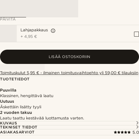
PÄIVITÄ
Lahjapakkaus
+
4,95 €
LISÄÄ OSTOSKORIIN
Toimituskulut 5,95 € - ilmainen toimitusvaihtoehto yli 59,00 € tilauksiin
TUOTETIEDOT
Puuvilla
Klassinen, hengittävä laatu
Uutuus
Äskettäin lisätty tyyli
2 vuoden takuu
Laatu taattu kestävää luottamusta varten.
KUVAUS
TEKNISET TIEDOT
ASIAKASARVIOT
5.0