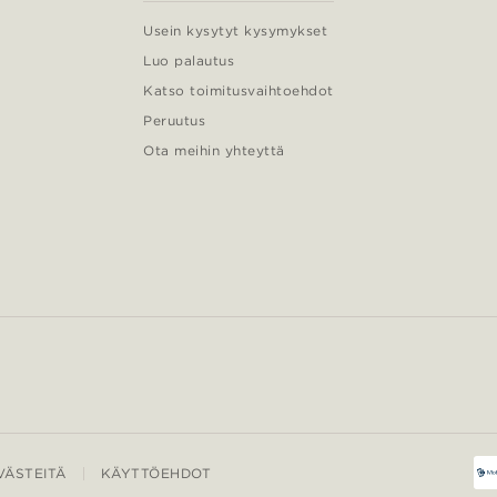
Usein kysytyt kysymykset
Luo palautus
Katso toimitusvaihtoehdot
Peruutus
Ota meihin yhteyttä
ÄSTEITÄ
KÄYTTÖEHDOT