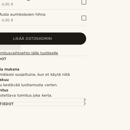
+
4,95 €
usta aurinkolasien hihna
+
4,95 €
LISÄÄ OSTOSKORIIN
imitusvaihtoehto tälle tuotteelle
DOT
sia mukana
lmälasisi suojattuina, kun et käytä niitä
takuu
u kestävää luottamusta varten.
itus
otettava toimitus joka kerta.
TIEDOT