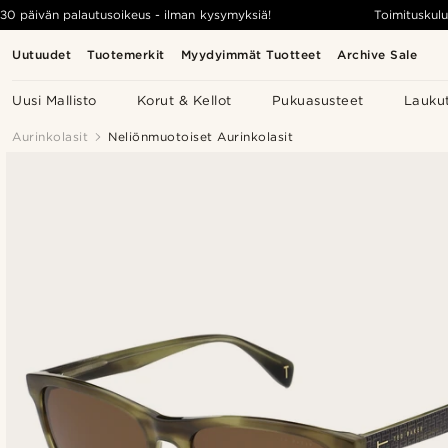
30 päivän palautusoikeus - ilman kysymyksiä!
Toimituskulu
Uutuudet
Tuotemerkit
Myydyimmät Tuotteet
Archive Sale
Uusi Mallisto
Korut & Kellot
Pukuasusteet
Lauku
Aurinkolasit
Neliönmuotoiset Aurinkolasit