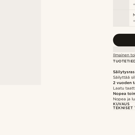
M
Ilmainen to
TUOTETIE
Säilytysra
Säilyttää si
2 vuoden 
Laatu taatt
Nopea toim
Nopea ja lu
KUVAUS
TEKNISET 