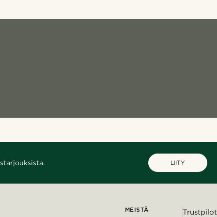
starjouksista.
LIITY
MEISTÄ
Trustpilot