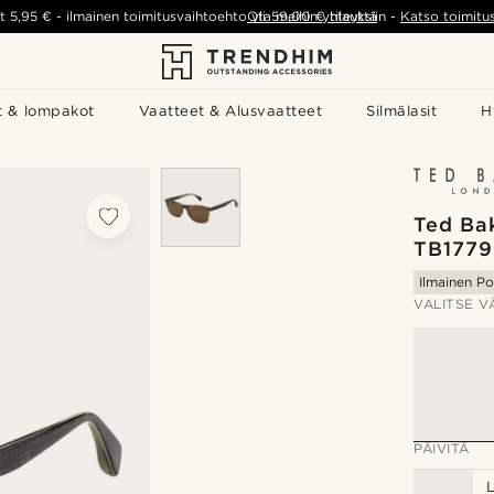
t
5,95 €
-
ilmainen toimitusvaihtoehto yli
Ota meihin yhteyttä
59,00 €
tilauksiin
-
Katso toimitu
t & lompakot
Vaatteet & Alusvaatteet
Silmälasit
H
Ted Bak
TB177
Ilmainen Po
VALITSE V
PÄIVITÄ