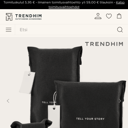
Toimituskulut
5,95 €
- ilmainen toimitusvaihtoehto yli
59,00 €
tilauksiin -
Katso
toimitusvaihtoehdot
Etsi