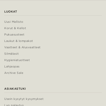
LUOKAT
Uusi Mallisto
Korut & Kellot
Pukuasusteet
Laukut & lompakot
Vaatteet & Alusvaatteet
Silmälasit
Hygieniatuotteet
Lahjaopas
Archive Sale
ASIAKASTUKI
Usein kysytyt kysymykset
Luo palautus