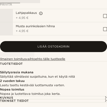
PÄIVITÄ
Lahjapakkaus
+
4,95 €
Musta aurinkolasien hihna
+
4,95 €
LISÄÄ OSTOSKORIIN
Ilmainen toimitusvaihtoehto tälle tuotteelle
TUOTETIEDOT
Säilytysrasia mukana
Säilyttää silmälasisi suojattuina, kun et käytä niitä
2 vuoden takuu
Laatu taattu kestävää luottamusta varten.
Nopea toimitus
Nopea ja luotettava toimitus joka kerta.
KUVAUS
TEKNISET TIEDOT