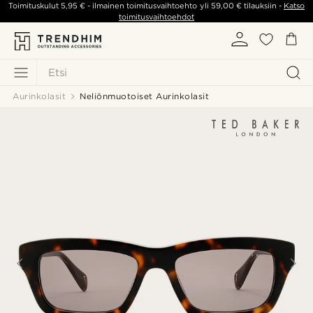
Toimituskulut
5,95 €
- ilmainen toimitusvaihtoehto yli
59,00 €
tilauksiin -
Katso
toimitusvaihtoehdot
Etsi
Aurinkolasit
Neliönmuotoiset Aurinkolasit