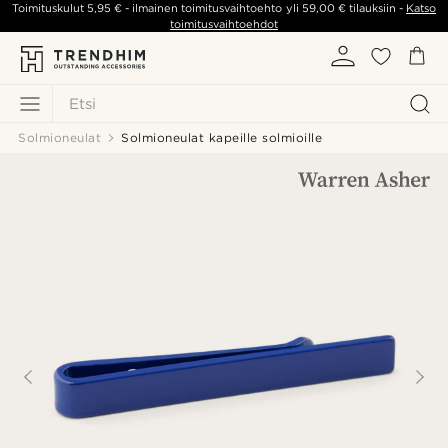
Toimituskulut
5,95 €
- ilmainen toimitusvaihtoehto yli
59,00 €
tilauksiin -
Katso
toimitusvaihtoehdot
Etsi
Solmioneulat
Solmioneulat kapeille solmioille