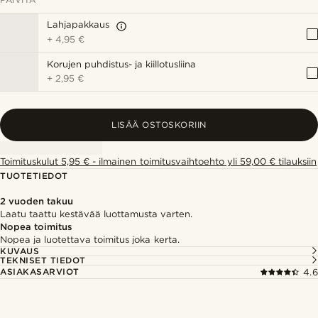
Lahjapakkaus
+
4,95 €
Korujen puhdistus- ja kiillotusliina
+
2,95 €
LISÄÄ OSTOSKORIIN
Toimituskulut 5,95 € - ilmainen toimitusvaihtoehto yli 59,00 € tilauksiin
TUOTETIEDOT
2 vuoden takuu
Laatu taattu kestävää luottamusta varten.
Nopea toimitus
Nopea ja luotettava toimitus joka kerta.
KUVAUS
TEKNISET TIEDOT
ASIAKASARVIOT
4.6