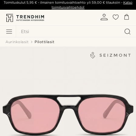
Toimituskulut
5,95 €
- ilmainen toimitusvaihtoehto yli
59,00 €
tilauksiin -
Katso
toimitusvaihtoehdot
Etsi
Aurinkolasit
Pilottilasit