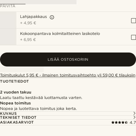
PÄIVITÄ
Lahjapakkaus
+
4,95 €
Kokoonpantava kolmitaitteinen lasikotelo
+
6,95 €
LISÄÄ OSTOSKORIIN
Toimituskulut 5,95 € - ilmainen toimitusvaihtoehto yli 59,00 € tilauksiin
TUOTETIEDOT
2 vuoden takuu
Laatu taattu kestävää luottamusta varten.
Nopea toimitus
Nopea ja luotettava toimitus joka kerta.
KUVAUS
TEKNISET TIEDOT
ASIAKASARVIOT
4.7