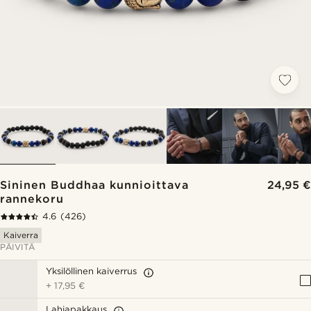
Sininen Buddhaa kunnioittava
24,95 €
rannekoru
4.6
(426)
Kaiverra
PÄIVITÄ
Yksilöllinen kaiverrus
+
17,95 €
Lahjapakkaus