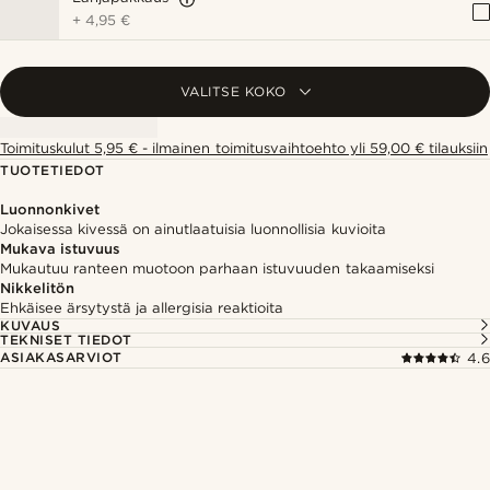
+
4,95 €
VALITSE KOKO
Toimituskulut 5,95 € - ilmainen toimitusvaihtoehto yli 59,00 € tilauksiin
TUOTETIEDOT
Luonnonkivet
Jokaisessa kivessä on ainutlaatuisia luonnollisia kuvioita
Mukava istuvuus
Mukautuu ranteen muotoon parhaan istuvuuden takaamiseksi
Nikkelitön
Ehkäisee ärsytystä ja allergisia reaktioita
KUVAUS
TEKNISET TIEDOT
ASIAKASARVIOT
4.6