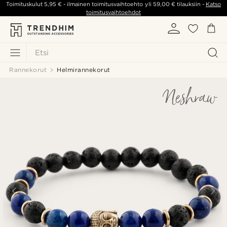
Toimituskulut
5,95 €
- ilmainen toimitusvaihtoehto yli
59,00 €
tilauksiin -
Katso
toimitusvaihtoehdot
Etsi
Rannekorut
Helmirannekorut