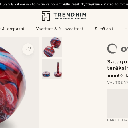
t
5,95 €
-
ilmainen toimitusvaihtoehto yli
Ota meihin yhteyttä
59,00 €
tilauksiin
-
Katso toimitu
t & lompakot
Vaatteet & Alusvaatteet
Silmälasit
H
Satago
teräksi
4
VALITSE V
PAKETTIT