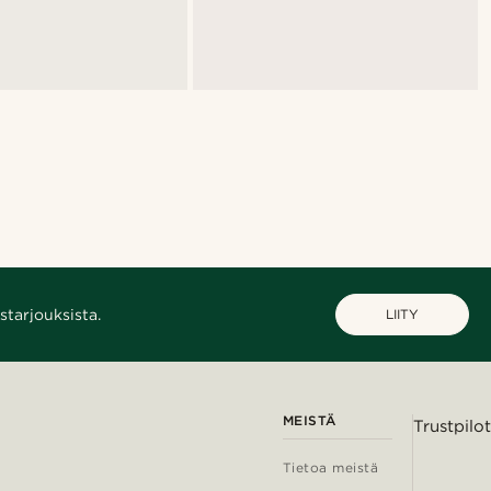
starjouksista.
LIITY
MEISTÄ
Trustpilot
Tietoa meistä