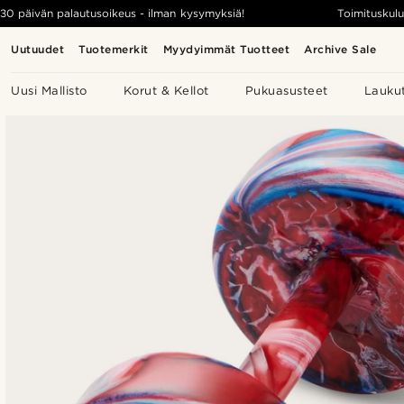
30 päivän palautusoikeus - ilman kysymyksiä!
Toimituskulu
Uutuudet
Tuotemerkit
Myydyimmät Tuotteet
Archive Sale
Uusi Mallisto
Korut & Kellot
Pukuasusteet
Lauku