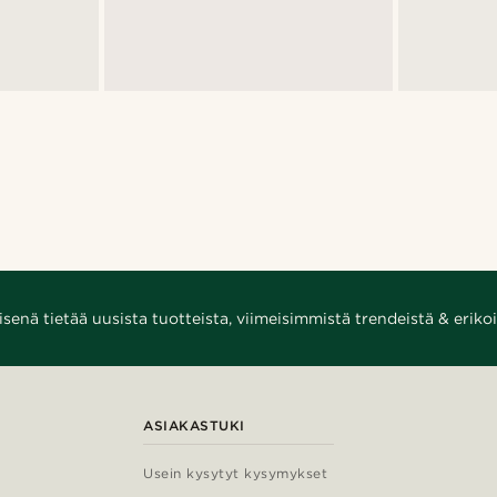
enä tietää uusista tuotteista, viimeisimmistä trendeistä & erikoi
ASIAKASTUKI
Usein kysytyt kysymykset