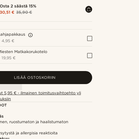
Osta 2 säästä 15%
30,51 €
35,90 €
Lahjapakkaus
+
4,95 €
iesten Matkakorukotelo
+
19,95 €
LISÄÄ OSTOSKORIIN
ut 5,95 € - ilmainen toimitusvaihtoehto yli
uksiin
DOT
äs
inen, ruostumaton ja haalistumaton
ytystä ja allergisia reaktioita
takuu