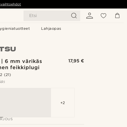
svaihtoehdot
Etsi
ygieniatuotteet
Lahjaopas
 | 6 mm värikäs
17,95 €
nen feikkiplugi
.2
(21)
ÄRI
+2
ARJOUS