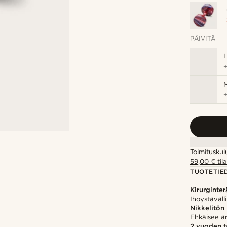
PÄIVITÄ
M
Toimituskul
59,00 € tila
TUOTETIE
Kirurginter
Ihoystäväll
Nikkelitön
Ehkäisee ärs
2 vuoden 