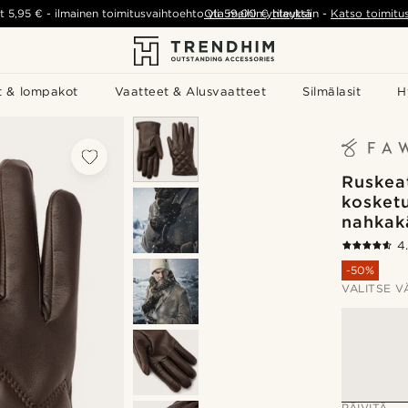
t
5,95 €
-
ilmainen toimitusvaihtoehto yli
Ota meihin yhteyttä
59,00 €
tilauksiin
-
Katso toimitu
t & lompakot
Vaatteet & Alusvaatteet
Silmälasit
H
Ruskeat
kosket
nahkak
4
-50%
VALITSE V
PÄIVITÄ