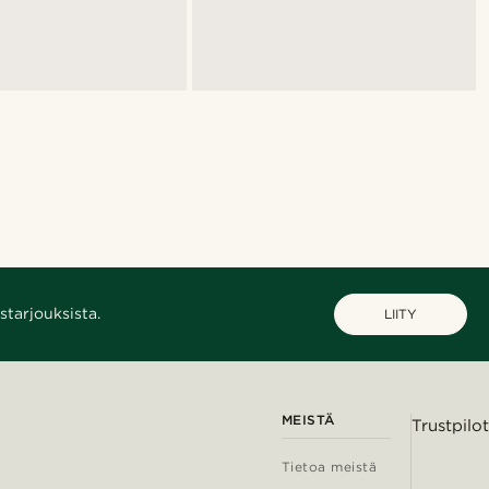
starjouksista.
LIITY
MEISTÄ
Trustpilot
Tietoa meistä