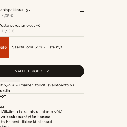
Lahjapakkaus
+
4,95 €
Musta perus smokkivyö
+
19,95 €
Sale
Säästä jopa 50% -
Osta nyt
VALITSE KOKO
ut 5,95 € - ilmainen toimitusvaihtoehto yli
uksiin
DOT
kaa
tkäikäinen ja kaunistuu ajan myötä
iva kosketusnäytön kanssa
ita helposti liikkeellä ollessasi
takuu