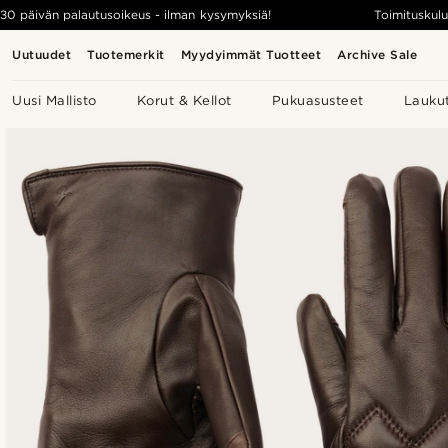
30 päivän palautusoikeus - ilman kysymyksiä!
Toimituskulu
Uutuudet
Tuotemerkit
Myydyimmät Tuotteet
Archive Sale
Uusi Mallisto
Korut & Kellot
Pukuasusteet
Lauku