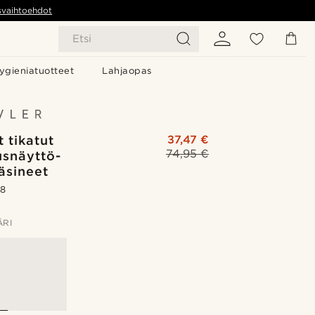
svaihtoehdot
Etsi
ygieniatuotteet
Lahjaopas
 tikatut
37,47 €
74,95 €
usnäyttö-
äsineet
.8
ÄRI