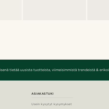
enä tietää uusista tuotteista, viimeisimmistä trendeistä & erikoi
ASIAKASTUKI
Usein kysytyt kysymykset