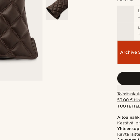
Archive 
Toimituskul
59,00 € tila
TUOTETIE
Aitoa nah
Kestävä, pi
Yhteensop
Käytä laitte
2 vuoden 