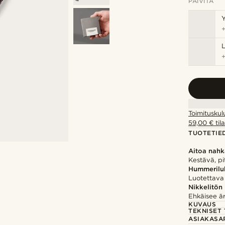
PÄIVITÄ
Y
Toimituskul
59,00 € tila
TUOTETIE
Aitoa nah
Kestävä, pi
Hummerilu
Luotettava 
Nikkelitön
Ehkäisee ärs
KUVAUS
TEKNISET 
ASIAKASA