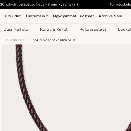
30 päivän palautusoikeus - ilman kysymyksiä!
Toimituskulu
Uutuudet
Tuotemerkit
Myydyimmät Tuotteet
Archive Sale
Uusi Mallisto
Korut & Kellot
Pukuasusteet
Lauku
Kaulakorut
Thorin vasarakaulakorut