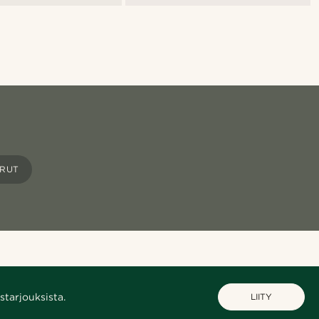
ORUT
starjouksista.
LIITY