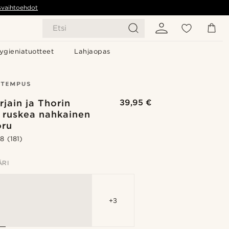
svaihtoehdot
Etsi
ygieniatuotteet
Lahjaopas
rjain ja Thorin
39,95 €
- ruskea nahkainen
oru
.8
(181)
ÄRI
+3