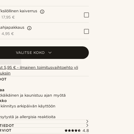
ksilöllinen kaiverrus
+
17,95 €
Lahjapakkaus
+
4,95 €
VALITSE KOKO
ut 5,95 € - ilmainen toimitusvaihtoehto yli
uksiin
DOT
kaa
tkäikäinen ja kaunistuu ajan myötä
kko
kiinnitys arkipäivän käyttöön
ytystä ja allergisia reaktioita
TIEDOT
RVIOT
4.8