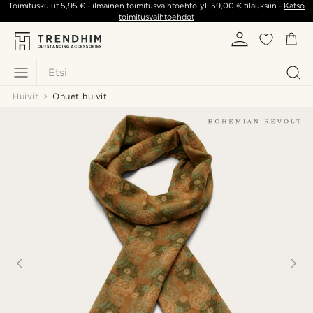
Toimituskulut
5,95 €
- ilmainen toimitusvaihtoehto yli
59,00 €
tilauksiin -
Katso
toimitusvaihtoehdot
Etsi
Huivit
Ohuet huivit