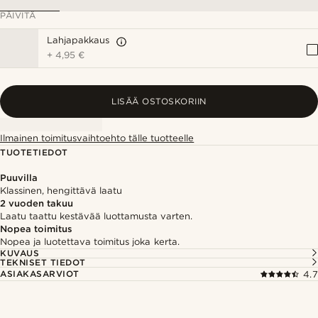
PÄIVITÄ
Lahjapakkaus
+
4,95 €
LISÄÄ OSTOSKORIIN
Ilmainen toimitusvaihtoehto tälle tuotteelle
TUOTETIEDOT
Puuvilla
Klassinen, hengittävä laatu
2 vuoden takuu
Laatu taattu kestävää luottamusta varten.
Nopea toimitus
Nopea ja luotettava toimitus joka kerta.
KUVAUS
TEKNISET TIEDOT
ASIAKASARVIOT
4.7