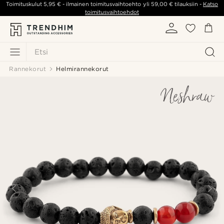
Toimituskulut
5,95 €
- ilmainen toimitusvaihtoehto yli
59,00 €
tilauksiin -
Katso
toimitusvaihtoehdot
Etsi
Rannekorut
Helmirannekorut