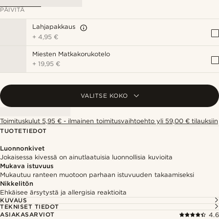
PÄIVITÄ
Lahjapakkaus
+
4,95 €
Miesten Matkakorukotelo
+
19,95 €
VALITSE KOKO
Toimituskulut 5,95 € - ilmainen toimitusvaihtoehto yli 59,00 € tilauksiin
TUOTETIEDOT
Luonnonkivet
Jokaisessa kivessä on ainutlaatuisia luonnollisia kuvioita
Mukava istuvuus
Mukautuu ranteen muotoon parhaan istuvuuden takaamiseksi
Nikkelitön
Ehkäisee ärsytystä ja allergisia reaktioita
KUVAUS
TEKNISET TIEDOT
ASIAKASARVIOT
4.6