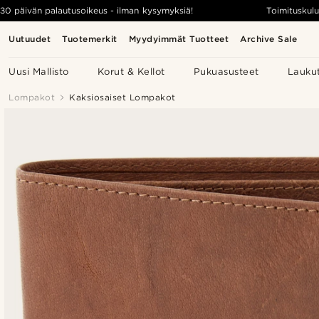
30 päivän palautusoikeus - ilman kysymyksiä!
Toimituskulu
Uutuudet
Tuotemerkit
Myydyimmät Tuotteet
Archive Sale
Uusi Mallisto
Korut & Kellot
Pukuasusteet
Lauku
Lompakot
Kaksiosaiset Lompakot