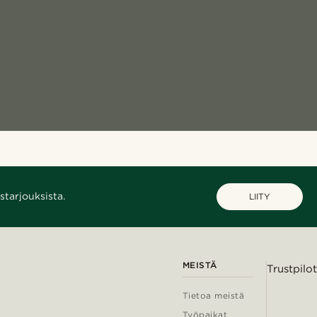
starjouksista.
LIITY
MEISTÄ
Trustpilot
Tietoa meistä
Työpaikat