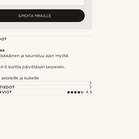
ILMOITA MINULLE
DOT
kaa
tkäikäinen ja kaunistuu ajan myötä
5 korttia päivittäisiin tarpeisiin.
a seteleille ja kuiteille
TIEDOT
RVIOT
4.5