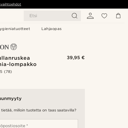
svaihtoehdot
Etsi
ygieniatuotteet
Lahjaopas
ullanruskea
39,95 €
rnia-lompakko
.5
(78)
uunmyyty
tietää, milloin tuotetta on taas saatavilla?
öpostiosoite *