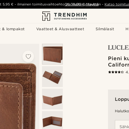
t
5,95 €
-
ilmainen toimitusvaihtoehto yli
Ota meihin yhteyttä
59,00 €
tilauksiin
-
Katso toimitu
t & lompakot
Vaatteet & Alusvaatteet
Silmälasit
H
Pieni k
Califo
4
Lopp
Halutko 
Sähk