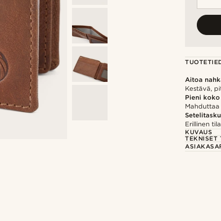
TUOTETIE
Aitoa nah
Kestävä, pi
Pieni koko
Mahduttaa 4-
Setelitasku
Erillinen til
KUVAUS
TEKNISET 
ASIAKASA