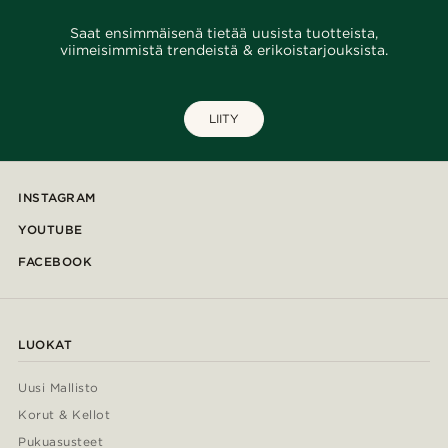
Saat ensimmäisenä tietää uusista tuotteista,
viimeisimmistä trendeistä & erikoistarjouksista.
LIITY
INSTAGRAM
YOUTUBE
FACEBOOK
LUOKAT
Uusi Mallisto
Korut & Kellot
Pukuasusteet