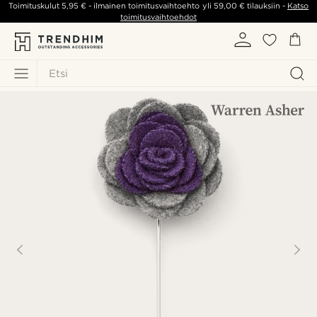
Toimituskulut
5,95 €
- ilmainen toimitusvaihtoehto yli
59,00 €
tilauksiin -
Katso
toimitusvaihtoehdot
Etsi