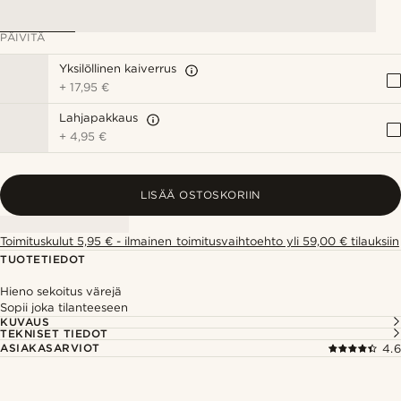
PÄIVITÄ
Yksilöllinen kaiverrus
+
17,95 €
Lahjapakkaus
+
4,95 €
LISÄÄ OSTOSKORIIN
Toimituskulut 5,95 € - ilmainen toimitusvaihtoehto yli 59,00 € tilauksiin
TUOTETIEDOT
Hieno sekoitus värejä
Sopii joka tilanteeseen
KUVAUS
TEKNISET TIEDOT
ASIAKASARVIOT
4.6