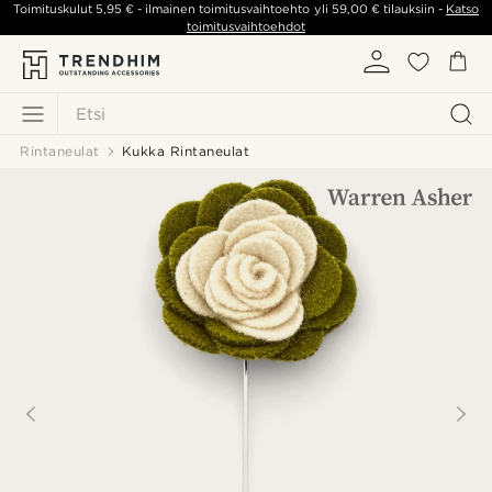
Toimituskulut
5,95 €
- ilmainen toimitusvaihtoehto yli
59,00 €
tilauksiin -
Katso
toimitusvaihtoehdot
Etsi
Rintaneulat
Kukka Rintaneulat