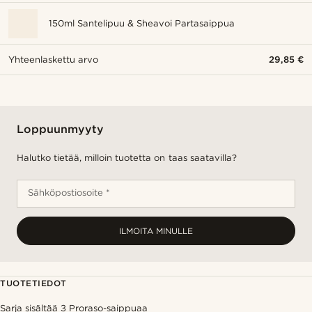
150ml Santelipuu & Sheavoi Partasaippua
Yhteenlaskettu arvo
29,85 €
Loppuunmyyty
Halutko tietää, milloin tuotetta on taas saatavilla?
Sähköpostiosoite *
ILMOITA MINULLE
TUOTETIEDOT
Sarja sisältää 3 Proraso-saippuaa