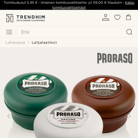
Toimituskulut
5,95 €
- ilmainen toimitusvaihtoehto yli
59,00 €
tilauksiin -
Katso
toimitusvaihtoehdot
Etsi
Lahjaopas
Lahjalaatikot