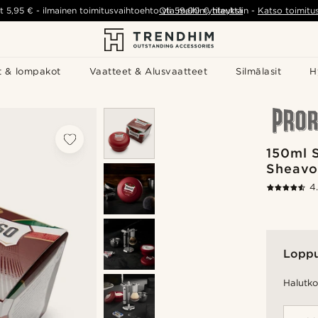
t
5,95 €
-
ilmainen toimitusvaihtoehto yli
Ota meihin yhteyttä
59,00 €
tilauksiin
-
Katso toimitu
t & lompakot
Vaatteet & Alusvaatteet
Silmälasit
H
150ml 
Sheavo
4
Lopp
Halutko 