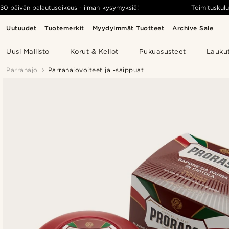
30 päivän palautusoikeus - ilman kysymyksiä!
Toimituskulu
Uutuudet
Tuotemerkit
Myydyimmät Tuotteet
Archive Sale
Uusi Mallisto
Korut & Kellot
Pukuasusteet
Lauku
Parranajo
Parranajovoiteet ja -saippuat