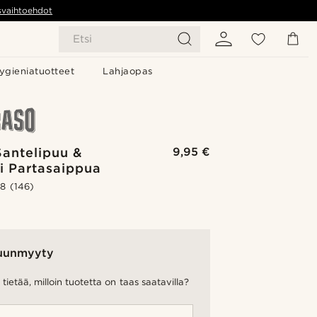
svaihtoehdot
Etsi
ygieniatuotteet
Lahjaopas
Santelipuu &
9,95 €
i Partasaippua
.8
(146)
uunmyyty
tietää, milloin tuotetta on taas saatavilla?