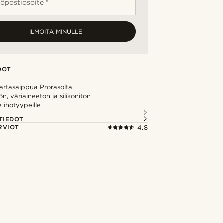
öpostiosoite *
ILMOITA MINULLE
DOT
artasaippua Prorasolta
n, väriaineeton ja silikoniton
le ihotyypeille
TIEDOT
RVIOT
4.8