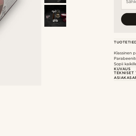
Sähk
TUOTETIE
Klassinen p
Parabeenitö
Sopii kaikil
KUVAUS
TEKNISET 
ASIAKASA