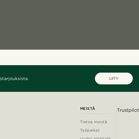
starjouksista.
LIITY
MEISTÄ
Trustpilot
Tietoa meistä
Työpaikat
Uudet artikkelit