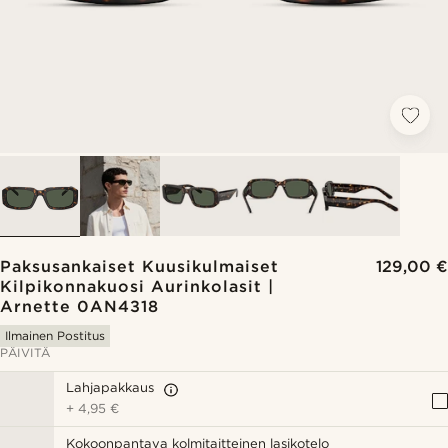
Paksusankaiset Kuusikulmaiset
129,00 €
Kilpikonnakuosi Aurinkolasit |
Arnette 0AN4318
Ilmainen Postitus
PÄIVITÄ
Lahjapakkaus
+
4,95 €
Kokoonpantava kolmitaitteinen lasikotelo