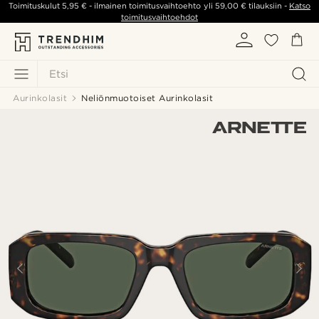
Toimituskulut
5,95 €
- ilmainen toimitusvaihtoehto yli
59,00 €
tilauksiin -
Katso
toimitusvaihtoehdot
Etsi
Aurinkolasit
Neliönmuotoiset Aurinkolasit