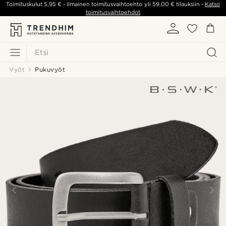
Toimituskulut
5,95 €
- ilmainen toimitusvaihtoehto yli
59,00 €
tilauksiin -
Katso
toimitusvaihtoehdot
Etsi
Vyöt
Pukuvyöt