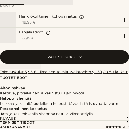
PÄIVITÄ
Henkilökohtainen kohopainatus
+
19,95 €
Lahjalaatikko
+
6,95 €
VALITSE KOKO
Toimituskulut 5,95 € - ilmainen toimitusvaihtoehto yli 59,00 € tilauksiin
TUOTETIEDOT
Aitoa nahkaa
Kestävä, pitkäikäinen ja kaunistuu ajan myötä
Helppo lyhentää
Leikkaa ja kiinnitä uudelleen helposti täydellistä istuvuutta varten
Persoonallinen kosketus
Jätä jälkesi rohkealla sisäänpainetulla viimeistelyllä.
KUVAUS
TEKNISET TIEDOT
ASIAKASARVIOT
4.7