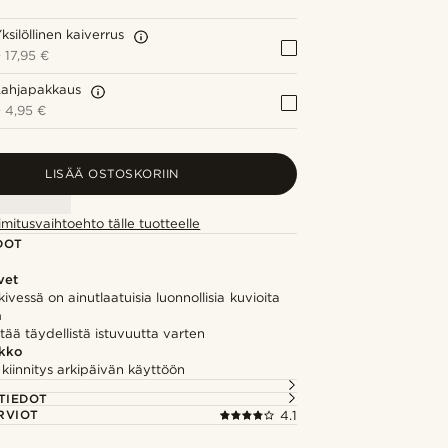
ksilöllinen kaiverrus
+
17,95 €
Lahjapakkaus
+
4,95 €
LISÄÄ OSTOSKORIIN
imitusvaihtoehto tälle tuotteelle
DOT
vet
ivessä on ainutlaatuisia luonnollisia kuvioita
ä
ää täydellistä istuvuutta varten
kko
kiinnitys arkipäivän käyttöön
TIEDOT
RVIOT
4.1