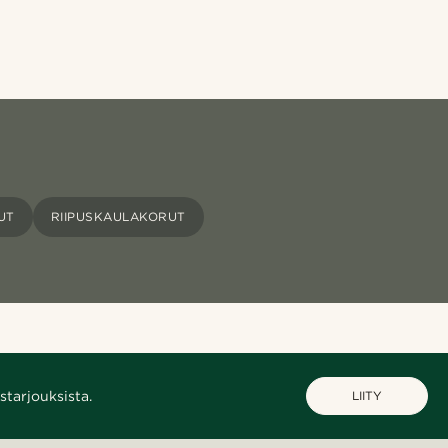
UT
RIIPUSKAULAKORUT
starjouksista.
LIITY