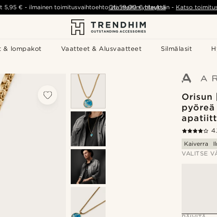
t
5,95 €
-
ilmainen toimitusvaihtoehto yli
Ota meihin yhteyttä
59,00 €
tilauksiin
-
Katso toimitu
t & lompakot
Vaatteet & Alusvaatteet
Silmälasit
H
Orisun 
pyöreä
apatiitt
4.
Kaiverra
I
VALITSE V
PÄIVITÄ