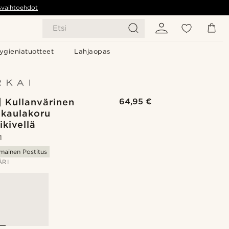
svaihtoehdot
Etsi
ygieniatuotteet
Lahjaopas
| Kullanvärinen
64,95 €
 kaulakoru
ikivellä
1
lmainen Postitus
ÄRI