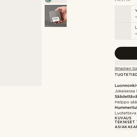
Y
Ilmainen to
TUOTETIE
Luonnonki
Jokaisessa k
Säädettäv
Helppo säät
Hummerilu
Luotettava 
KUVAUS
TEKNISET 
ASIAKASA