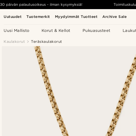
30 päivän palautusoikeus - ilman kysymyksiä!
Toimituskulu
Uutuudet
Tuotemerkit
Myydyimmät Tuotteet
Archive Sale
Uusi Mallisto
Korut & Kellot
Pukuasusteet
Lauku
Kaulakorut
Teräskaulakorut