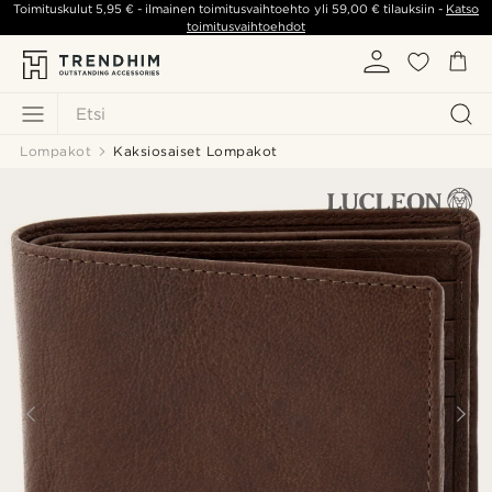
Toimituskulut
5,95 €
- ilmainen toimitusvaihtoehto yli
59,00 €
tilauksiin -
Katso
toimitusvaihtoehdot
Etsi
Lompakot
Kaksiosaiset Lompakot