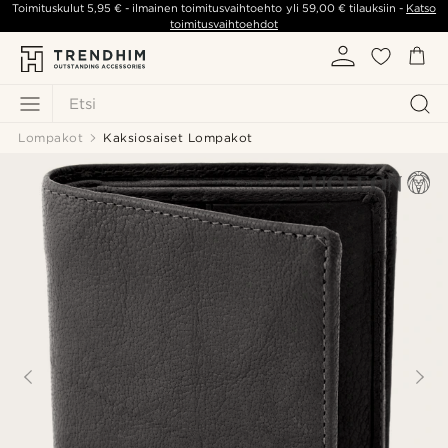
Toimituskulut
5,95 €
- ilmainen toimitusvaihtoehto yli
59,00 €
tilauksiin -
Katso
toimitusvaihtoehdot
Etsi
Lompakot
Kaksiosaiset Lompakot