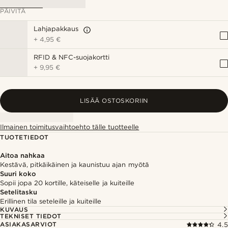
PÄIVITÄ
Lahjapakkaus
+
4,95 €
RFID & NFC-suojakortti
+
9,95 €
LISÄÄ OSTOSKORIIN
Ilmainen toimitusvaihtoehto tälle tuotteelle
TUOTETIEDOT
Aitoa nahkaa
Kestävä, pitkäikäinen ja kaunistuu ajan myötä
Suuri koko
Sopii jopa 20 kortille, käteiselle ja kuiteille
Setelitasku
Erillinen tila seteleille ja kuiteille
KUVAUS
TEKNISET TIEDOT
ASIAKASARVIOT
4.5