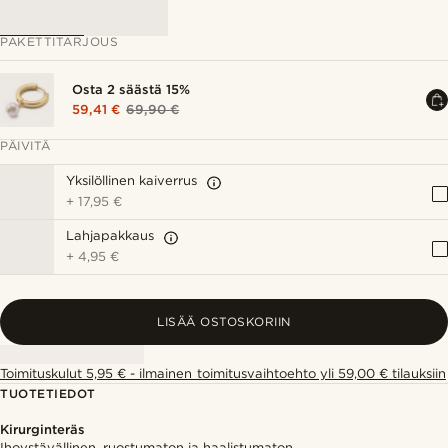
PAKETTITARJOUS
Osta 2 säästä 15%
59,41 €
69,90 €
PÄIVITÄ
Yksilöllinen kaiverrus
+
17,95 €
Lahjapakkaus
+
4,95 €
LISÄÄ OSTOSKORIIN
Toimituskulut 5,95 € - ilmainen toimitusvaihtoehto yli 59,00 € tilauksiin
TUOTETIEDOT
Kirurginteräs
Ihoystävällinen, ruostumaton ja haalistumaton