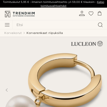
Toimituskulut
5,95 €
- ilmainen toimitusvaihtoehto yli
59,00 €
tilauksiin -
Katso
toimitusvaihtoehdot
Etsi
Korvakorut
Korvarenkaat riipuksilla