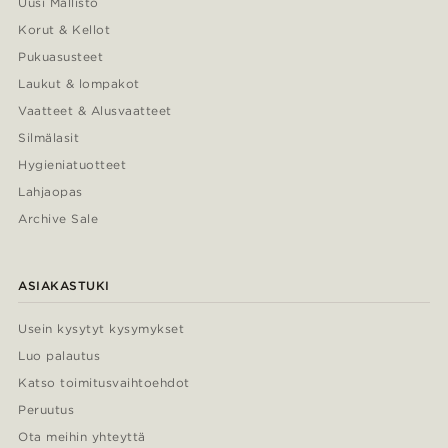
Uusi Mallisto
Korut & Kellot
Pukuasusteet
Laukut & lompakot
Vaatteet & Alusvaatteet
Silmälasit
Hygieniatuotteet
Lahjaopas
Archive Sale
ASIAKASTUKI
Usein kysytyt kysymykset
Luo palautus
Katso toimitusvaihtoehdot
Peruutus
Ota meihin yhteyttä