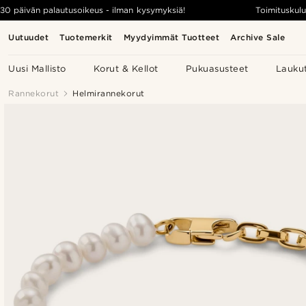
30 päivän palautusoikeus - ilman kysymyksiä!
Toimituskulu
Uutuudet
Tuotemerkit
Myydyimmät Tuotteet
Archive Sale
Uusi Mallisto
Korut & Kellot
Pukuasusteet
Lauku
Rannekorut
Helmirannekorut