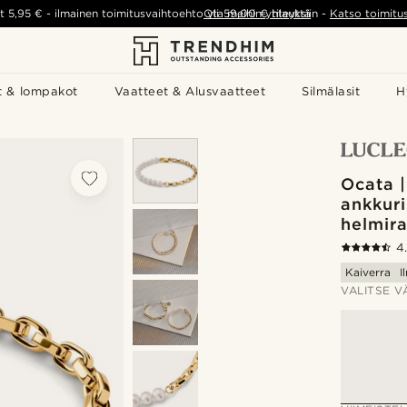
t
5,95 €
-
ilmainen toimitusvaihtoehto yli
Ota meihin yhteyttä
59,00 €
tilauksiin
-
Katso toimitu
t & lompakot
Vaatteet & Alusvaatteet
Silmälasit
H
Ocata |
ankkuri
helmir
4
Kaiverra
I
VALITSE V