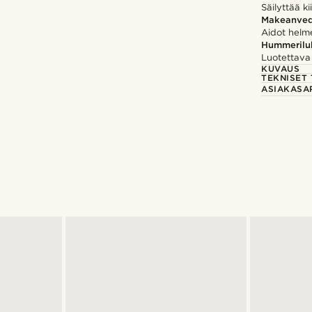
Säilyttää ki
Makeanved
Aidot helme
Hummerilu
Luotettava 
KUVAUS
TEKNISET 
ASIAKASA