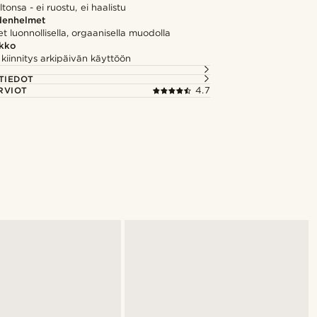
iltonsa - ei ruostu, ei haalistu
enhelmet
t luonnollisella, orgaanisella muodolla
kko
kiinnitys arkipäivän käyttöön
TIEDOT
RVIOT
4.7