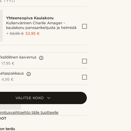
E TYYLI
Yhteensopiva Kaulakoru
Kullanvärinen Charlie Amager -
kaulakoru panssariketjusta ja helmistä
+
59,95 €
53,95 €
ksilöllinen kaiverrus
+
17,95 €
Lahjapakkaus
+
4,95 €
VALITSE KOKO
imitusvaihtoehto tälle tuotteelle
DOT
on teräs