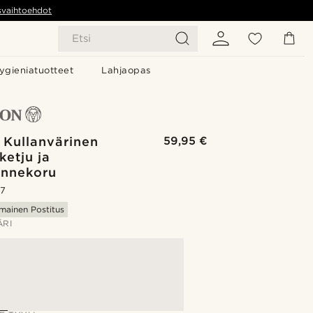
svaihtoehdot
Etsi
ygieniatuotteet
Lahjaopas
 Kullanvärinen
59,95 €
ketju ja
annekoru
.7
lmainen Postitus
ÄRI