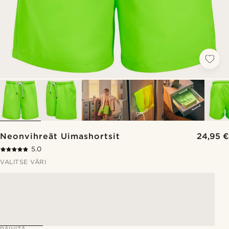
Neonvihreät Uimashortsit
24,95 €
5.0
VALITSE VÄRI
PÄIVITÄ