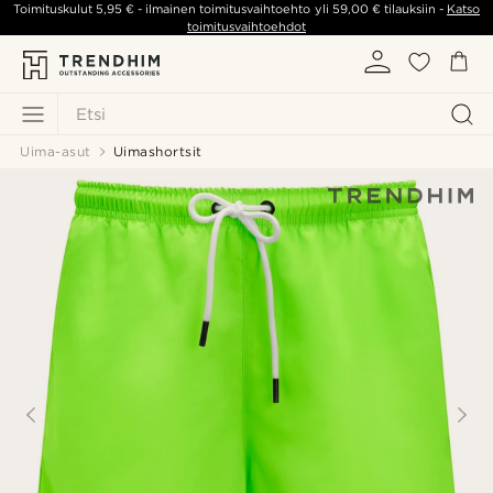
Toimituskulut
5,95 €
- ilmainen toimitusvaihtoehto yli
59,00 €
tilauksiin -
Katso
toimitusvaihtoehdot
Etsi
Uima-asut
Uimashortsit