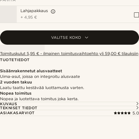
Lahjapakkaus
+
4,95 €
VALITSE KOKO
Toimituskulut 5,95 € - ilmainen toimitusvaihtoehto yli 59,00 € tilauksiin
TUOTETIEDOT
Sisäänrakennetut alusvaatteet
Uima-asut, joissa on integroitu alusvaate
2 vuoden takuu
Laatu taattu kestävää luottamusta varten.
Nopea toimitus
Nopea ja luotettava toimitus joka kerta.
KUVAUS
TEKNISET TIEDOT
ASIAKASARVIOT
5.0