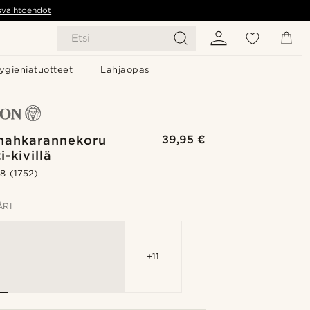
svaihtoehdot
Etsi
ygieniatuotteet
Lahjaopas
nahkarannekoru
39,95 €
i-kivillä
.8
(1752)
ÄRI
+11