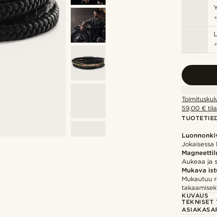
Y
Toimituskul
59,00 € tila
TUOTETIE
Luonnonki
Jokaisessa k
Magneetti
Aukeaa ja 
Mukava is
Mukautuu r
takaamisek
KUVAUS
TEKNISET 
ASIAKASA