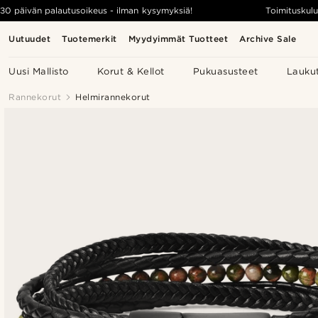
30 päivän palautusoikeus - ilman kysymyksiä!
Toimituskulu
Uutuudet
Tuotemerkit
Myydyimmät Tuotteet
Archive Sale
Uusi Mallisto
Korut & Kellot
Pukuasusteet
Lauku
Rannekorut
Helmirannekorut