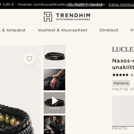
t
5,95 €
-
ilmainen toimitusvaihtoehto yli
Ota meihin yhteyttä
59,00 €
tilauksiin
-
Katso toimitu
t & lompakot
Vaatteet & Alusvaatteet
Silmälasit
H
Naxos-
unakiitt
4
Kaiverra
VALITSE V
VIDEO
PÄIVITÄ