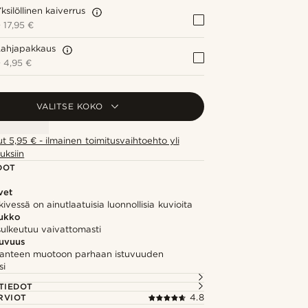
ksilöllinen kaiverrus
+
17,95 €
Lahjapakkaus
+
4,95 €
VALITSE KOKO
ut 5,95 € - ilmainen toimitusvaihtoehto yli
uksiin
DOT
vet
ivessä on ainutlaatuisia luonnollisia kuvioita
lukko
sulkeutuu vaivattomasti
tuvuus
anteen muotoon parhaan istuvuuden
si
TIEDOT
RVIOT
4.8