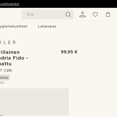
svaihtoehdot
Etsi
ygieniatuotteet
Lahjaopas
illainen
99,95 €
dria Fido -
hattu
.7
(128)
stitus
ÄRI