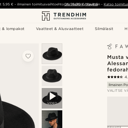
t
5,95 €
-
ilmainen toimitusvaihtoehto yli
Ota meihin yhteyttä
59,00 €
tilauksiin
-
Katso toimitu
t & lompakot
Vaatteet & Alusvaatteet
Silmälasit
H
Musta v
Alessan
fedora
4
Ilmainen Po
VALITSE V
VIDEO
PÄIVITÄ