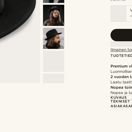
Ilmainen to
TUOTETIE
Premium vi
Luonnollise
2 vuoden 
Laatu taatt
Nopea toim
Nopea ja lu
KUVAUS
TEKNISET 
ASIAKASA