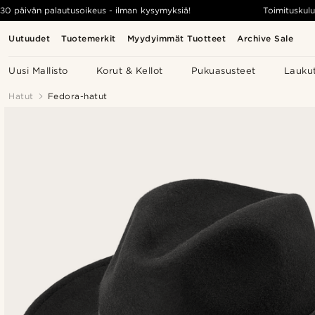
30 päivän palautusoikeus - ilman kysymyksiä!
Toimituskulu
Uutuudet
Tuotemerkit
Myydyimmät Tuotteet
Archive Sale
Uusi Mallisto
Korut & Kellot
Pukuasusteet
Lauku
Hatut
Fedora-hatut