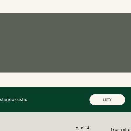
starjouksista.
LIITY
MEISTÄ
Trustpilot