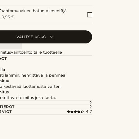
Vaahtomuovinen hatun pienentäjä
+
3,95 €
VALITSE KOKO
imitusvaihtoehto tälle tuotteelle
DOT
lla
sti lämmin, hengittävä ja pehmeä
takuu
u kestävää luottamusta varten.
itus
otettava toimitus joka kerta.
TIEDOT
RVIOT
4.7