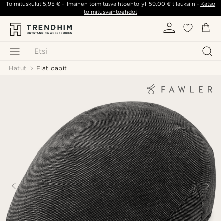
Toimituskulut
5,95 €
- ilmainen toimitusvaihtoehto yli
59,00 €
tilauksiin -
Katso
toimitusvaihtoehdot
Etsi
Hatut
Flat capit