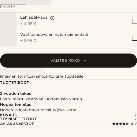
PÄIVITÄ
Lahjapakkaus
+
4,95 €
Vaahtomuovinen hatun pienentäjä
+
3,95 €
VALITSE KOKO
Ilmainen toimitusvaihtoehto tälle tuotteelle
TUOTETIEDOT
2 vuoden takuu
Laatu taattu kestävää luottamusta varten.
Nopea toimitus
Nopea ja luotettava toimitus joka kerta.
KUVAUS
TEKNISET TIEDOT
ASIAKASARVIOT
4.7