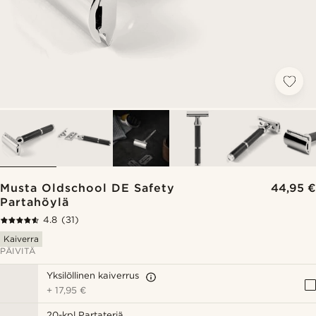
Musta Oldschool DE Safety
44,95 €
Partahöylä
4.8
(31)
Kaiverra
PÄIVITÄ
Yksilöllinen kaiverrus
+
17,95 €
20-kpl Partateriä