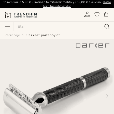
Toimituskulut
5,95 €
- ilmainen toimitusvaihtoehto yli
59,00 €
tilauksiin -
Katso
toimitusvaihtoehdot
Etsi
Parranajo
Klassiset partahöylät