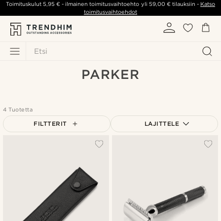
Toimituskulut
5,95 €
- ilmainen toimitusvaihtoehto yli
59,00 €
tilauksiin -
Katso
toimitusvaihtoehdot
Etsi
PARKER
4 Tuotetta
FILTTERIT
LAJITTELE
Suosituin
Uusin
Halvin
Kallein